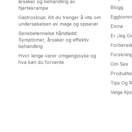
årsaker og behandling av
Blogg
hjertekrampe
Egglosni
Gastroskopi: Alt du trenger å vite om
undersøkelsen av mage og spiserør
Emne
Senebetennelse håndledd:
Er Jeg Gr
Symptomer, årsaker og effektiv
Forbered
behandling
Forsknin
Hvor lenge varer omgangssyke og
hva kan du forvente
Om Sex
Produkte
Tips Og 
Velge Kj