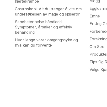
Blogg
hjertekrampe
Egglosni
Gastroskopi: Alt du trenger å vite om
undersøkelsen av mage og spiserør
Emne
Senebetennelse håndledd:
Er Jeg Gr
Symptomer, årsaker og effektiv
Forbered
behandling
Forsknin
Hvor lenge varer omgangssyke og
hva kan du forvente
Om Sex
Produkte
Tips Og 
Velge Kj