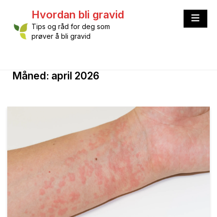
Skip
Hvordan bli gravid
to
content
Tips og råd for deg som
prøver å bli gravid
Måned:
april 2026