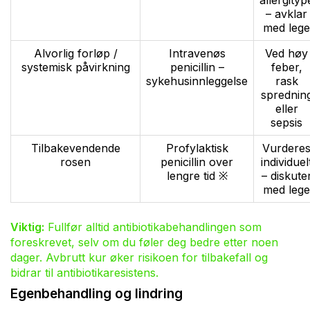
allergityp
– avklar
med lege
Alvorlig forløp /
Intravenøs
Ved høy
systemisk påvirkning
penicillin –
feber,
sykehusinnleggelse
rask
sprednin
eller
sepsis
Tilbakevendende
Profylaktisk
Vurdere
rosen
penicillin over
individuel
lengre tid ※
– diskute
med lege
Viktig:
Fullfør alltid antibiotikabehandlingen som
foreskrevet, selv om du føler deg bedre etter noen
dager. Avbrutt kur øker risikoen for tilbakefall og
bidrar til antibiotikaresistens.
Egenbehandling og lindring