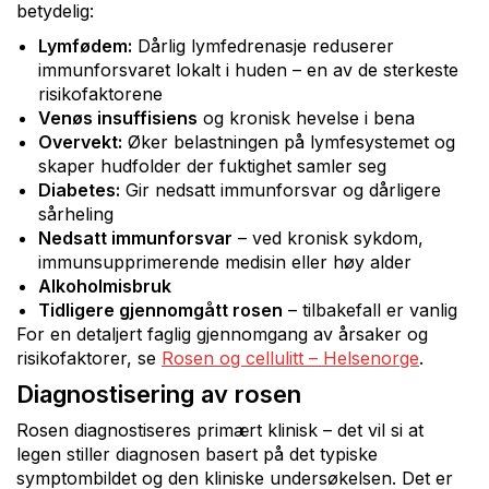
betydelig:
Lymfødem:
Dårlig lymfedrenasje reduserer
immunforsvaret lokalt i huden – en av de sterkeste
risikofaktorene
Venøs insuffisiens
og kronisk hevelse i bena
Overvekt:
Øker belastningen på lymfesystemet og
skaper hudfolder der fuktighet samler seg
Diabetes:
Gir nedsatt immunforsvar og dårligere
sårheling
Nedsatt immunforsvar
– ved kronisk sykdom,
immunsupprimerende medisin eller høy alder
Alkoholmisbruk
Tidligere gjennomgått rosen
– tilbakefall er vanlig
For en detaljert faglig gjennomgang av årsaker og
risikofaktorer, se
Rosen og cellulitt – Helsenorge
.
Diagnostisering av rosen
Rosen diagnostiseres primært klinisk – det vil si at
legen stiller diagnosen basert på det typiske
symptombildet og den kliniske undersøkelsen. Det er