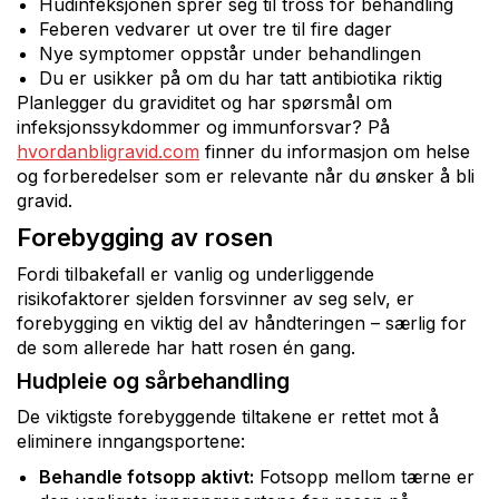
Hudinfeksjonen sprer seg til tross for behandling
Feberen vedvarer ut over tre til fire dager
Nye symptomer oppstår under behandlingen
Du er usikker på om du har tatt antibiotika riktig
Planlegger du graviditet og har spørsmål om
infeksjonssykdommer og immunforsvar? På
hvordanbligravid.com
finner du informasjon om helse
og forberedelser som er relevante når du ønsker å bli
gravid.
Forebygging av rosen
Fordi tilbakefall er vanlig og underliggende
risikofaktorer sjelden forsvinner av seg selv, er
forebygging en viktig del av håndteringen – særlig for
de som allerede har hatt rosen én gang.
Hudpleie og sårbehandling
De viktigste forebyggende tiltakene er rettet mot å
eliminere inngangsportene:
Behandle fotsopp aktivt:
Fotsopp mellom tærne er