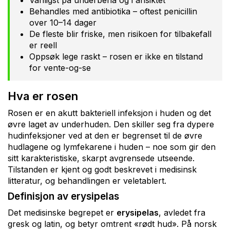
Vanligst på underbena og i ansiktet
Behandles med antibiotika – oftest penicillin
over 10–14 dager
De fleste blir friske, men risikoen for tilbakefall
er reell
Oppsøk lege raskt – rosen er ikke en tilstand
for vente-og-se
Hva er rosen
Rosen er en akutt bakteriell infeksjon i huden og det
øvre laget av underhuden. Den skiller seg fra dypere
hudinfeksjoner ved at den er begrenset til de øvre
hudlagene og lymfekarene i huden – noe som gir den
sitt karakteristiske, skarpt avgrensede utseende.
Tilstanden er kjent og godt beskrevet i medisinsk
litteratur, og behandlingen er veletablert.
Definisjon av erysipelas
Det medisinske begrepet er
erysipelas
, avledet fra
gresk og latin, og betyr omtrent «rødt hud». På norsk