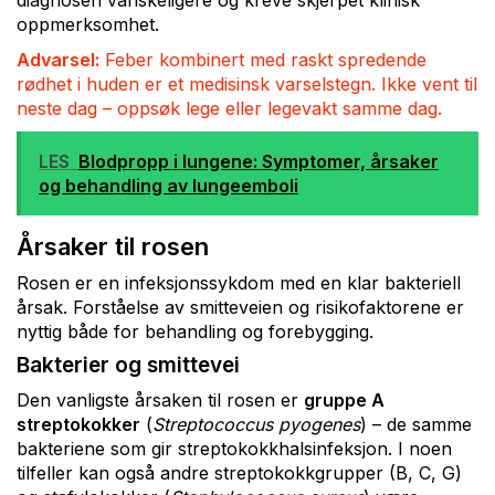
diagnosen vanskeligere og kreve skjerpet klinisk
oppmerksomhet.
Advarsel:
Feber kombinert med raskt spredende
rødhet i huden er et medisinsk varselstegn. Ikke vent til
neste dag – oppsøk lege eller legevakt samme dag.
LES
Blodpropp i lungene: Symptomer, årsaker
og behandling av lungeemboli
Årsaker til rosen
Rosen er en infeksjonssykdom med en klar bakteriell
årsak. Forståelse av smitteveien og risikofaktorene er
nyttig både for behandling og forebygging.
Bakterier og smittevei
Den vanligste årsaken til rosen er
gruppe A
streptokokker
(
Streptococcus pyogenes
) – de samme
bakteriene som gir streptokokkhalsinfeksjon. I noen
tilfeller kan også andre streptokokkgrupper (B, C, G)