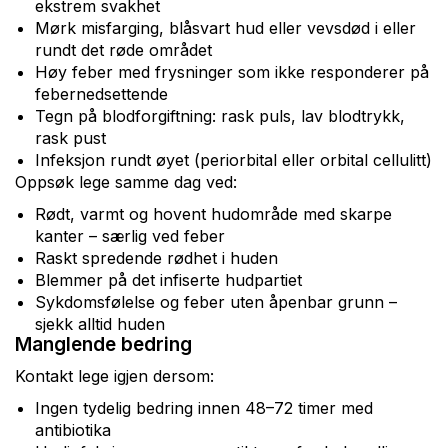
ekstrem svakhet
Mørk misfarging, blåsvart hud eller vevsdød i eller
rundt det røde området
Høy feber med frysninger som ikke responderer på
febernedsettende
Tegn på blodforgiftning: rask puls, lav blodtrykk,
rask pust
Infeksjon rundt øyet (periorbital eller orbital cellulitt)
Oppsøk lege samme dag ved:
Rødt, varmt og hovent hudområde med skarpe
kanter – særlig ved feber
Raskt spredende rødhet i huden
Blemmer på det infiserte hudpartiet
Sykdomsfølelse og feber uten åpenbar grunn –
sjekk alltid huden
Manglende bedring
Kontakt lege igjen dersom:
Ingen tydelig bedring innen 48–72 timer med
antibiotika