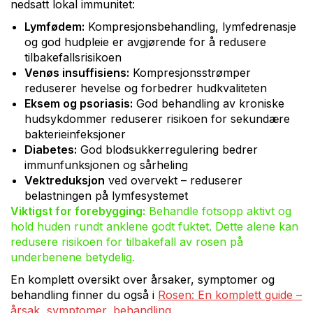
nedsatt lokal immunitet:
Lymfødem:
Kompresjonsbehandling, lymfedrenasje
og god hudpleie er avgjørende for å redusere
tilbakefallsrisikoen
Venøs insuffisiens:
Kompresjonsstrømper
reduserer hevelse og forbedrer hudkvaliteten
Eksem og psoriasis:
God behandling av kroniske
hudsykdommer reduserer risikoen for sekundære
bakterieinfeksjoner
Diabetes:
God blodsukkerregulering bedrer
immunfunksjonen og sårheling
Vektreduksjon
ved overvekt – reduserer
belastningen på lymfesystemet
Viktigst for forebygging:
Behandle fotsopp aktivt og
hold huden rundt anklene godt fuktet. Dette alene kan
redusere risikoen for tilbakefall av rosen på
underbenene betydelig.
En komplett oversikt over årsaker, symptomer og
behandling finner du også i
Rosen: En komplett guide –
årsak, symptomer, behandling
.