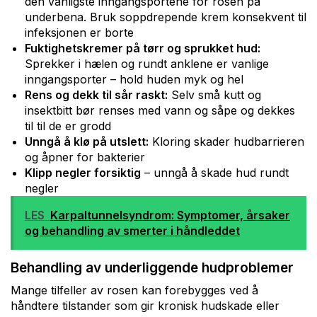
den vanligste inngangsportene for rosen på
underbena. Bruk soppdrepende krem konsekvent til
infeksjonen er borte
Fuktighetskremer på tørr og sprukket hud:
Sprekker i hælen og rundt anklene er vanlige
inngangsporter – hold huden myk og hel
Rens og dekk til sår raskt:
Selv små kutt og
insektbitt bør renses med vann og såpe og dekkes
til til de er grodd
Unngå å klø på utslett:
Kloring skader hudbarrieren
og åpner for bakterier
Klipp negler forsiktig
– unngå å skade hud rundt
negler
LES
Karpaltunnelsyndrom: Symptomer, årsaker
og behandling av smerter i håndleddet
Behandling av underliggende hudproblemer
Mange tilfeller av rosen kan forebygges ved å
håndtere tilstander som gir kronisk hudskade eller