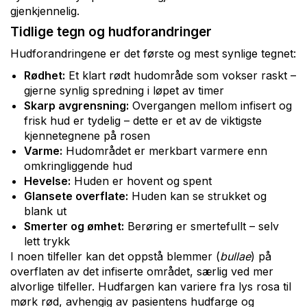
gjenkjennelig.
Tidlige tegn og hudforandringer
Hudforandringene er det første og mest synlige tegnet:
Rødhet:
Et klart rødt hudområde som vokser raskt –
gjerne synlig spredning i løpet av timer
Skarp avgrensning:
Overgangen mellom infisert og
frisk hud er tydelig – dette er et av de viktigste
kjennetegnene på rosen
Varme:
Hudområdet er merkbart varmere enn
omkringliggende hud
Hevelse:
Huden er hovent og spent
Glansete overflate:
Huden kan se strukket og
blank ut
Smerter og ømhet:
Berøring er smertefullt – selv
lett trykk
I noen tilfeller kan det oppstå blemmer (
bullae
) på
overflaten av det infiserte området, særlig ved mer
alvorlige tilfeller. Hudfargen kan variere fra lys rosa til
mørk rød, avhengig av pasientens hudfarge og