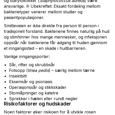
og stafylokokker (
Staphylococcus aureus
) være
ansvarlige. ※ Ubekreftet: Eksakt fordeling mellom
bakterietyper varierer mellom studier og
pasientpopulasjoner.
Smitteveien er ikke direkte fra person til person i
tradisjonell forstand. Bakteriene finnes naturlig på hud
og slimhinner hos mange mennesker, og infeksjonen
oppstår når bakteriene får adgang til huden gjennom
et inngangssted – en skade i hudbarrieren.
Vanlige inngangsporter:
Sår, rifter og skrubbsår
Fotsopp (
tinea pedis
) – særlig mellom tærne
Insektbitt
Eksemsår og psoriasis
Operasjonssår og stikkskader
Stomiåpninger og katetre
Sprekker i hælen eller rundt negler
Risikofaktorer og hudskader
Noen faktorer øker risikoen for å utvikle rosen