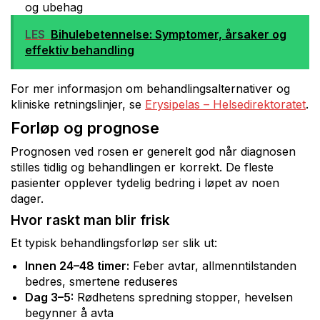
og ubehag
LES
Bihulebetennelse: Symptomer, årsaker og
effektiv behandling
For mer informasjon om behandlingsalternativer og
kliniske retningslinjer, se
Erysipelas – Helsedirektoratet
.
Forløp og prognose
Prognosen ved rosen er generelt god når diagnosen
stilles tidlig og behandlingen er korrekt. De fleste
pasienter opplever tydelig bedring i løpet av noen
dager.
Hvor raskt man blir frisk
Et typisk behandlingsforløp ser slik ut:
Innen 24–48 timer:
Feber avtar, allmenntilstanden
bedres, smertene reduseres
Dag 3–5:
Rødhetens spredning stopper, hevelsen
begynner å avta