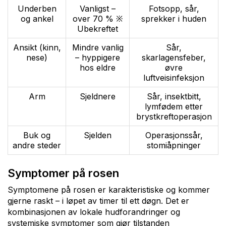
Underben
Vanligst –
Fotsopp, sår,
og ankel
over 70 % ※
sprekker i huden
Ubekreftet
Ansikt (kinn,
Mindre vanlig
Sår,
nese)
– hyppigere
skarlagensfeber,
hos eldre
øvre
luftveisinfeksjon
Arm
Sjeldnere
Sår, insektbitt,
lymfødem etter
brystkreftoperasjon
Buk og
Sjelden
Operasjonssår,
andre steder
stomiåpninger
Symptomer på rosen
Symptomene på rosen er karakteristiske og kommer
gjerne raskt – i løpet av timer til ett døgn. Det er
kombinasjonen av lokale hudforandringer og
systemiske symptomer som gjør tilstanden