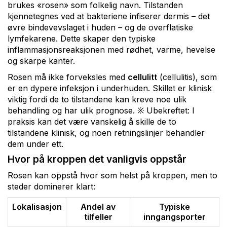
brukes «rosen» som folkelig navn. Tilstanden
kjennetegnes ved at bakteriene infiserer dermis – det
øvre bindevevslaget i huden – og de overflatiske
lymfekarene. Dette skaper den typiske
inflammasjonsreaksjonen med rødhet, varme, hevelse
og skarpe kanter.
Rosen må ikke forveksles med
cellulitt
(cellulitis), som
er en dypere infeksjon i underhuden. Skillet er klinisk
viktig fordi de to tilstandene kan kreve noe ulik
behandling og har ulik prognose. ※ Ubekreftet: I
praksis kan det være vanskelig å skille de to
tilstandene klinisk, og noen retningslinjer behandler
dem under ett.
Hvor på kroppen det vanligvis oppstår
Rosen kan oppstå hvor som helst på kroppen, men to
steder dominerer klart:
Lokalisasjon
Andel av
Typiske
tilfeller
inngangsporter