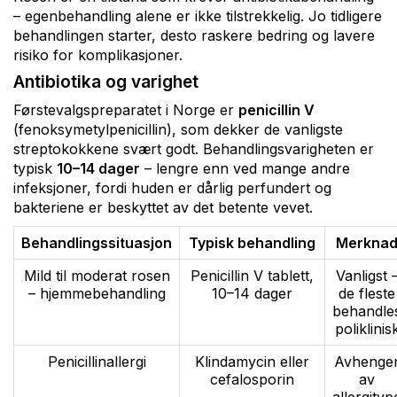
– egenbehandling alene er ikke tilstrekkelig. Jo tidligere
behandlingen starter, desto raskere bedring og lavere
risiko for komplikasjoner.
Antibiotika og varighet
Førstevalgspreparatet i Norge er
penicillin V
(fenoksymetylpenicillin), som dekker de vanligste
streptokokkene svært godt. Behandlingsvarigheten er
typisk
10–14 dager
– lengre enn ved mange andre
infeksjoner, fordi huden er dårlig perfundert og
bakteriene er beskyttet av det betente vevet.
Behandlingssituasjon
Typisk behandling
Merkna
Mild til moderat rosen
Penicillin V tablett,
Vanligst 
– hjemmebehandling
10–14 dager
de fleste
behandle
poliklinis
Penicillinallergi
Klindamycin eller
Avhenge
cefalosporin
av