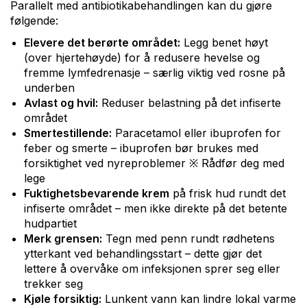
Parallelt med antibiotikabehandlingen kan du gjøre
følgende:
Elevere det berørte området:
Legg benet høyt
(over hjertehøyde) for å redusere hevelse og
fremme lymfedrenasje – særlig viktig ved rosne på
underben
Avlast og hvil:
Reduser belastning på det infiserte
området
Smertestillende:
Paracetamol eller ibuprofen for
feber og smerte – ibuprofen bør brukes med
forsiktighet ved nyreproblemer ※ Rådfør deg med
lege
Fuktighetsbevarende krem
på frisk hud rundt det
infiserte området – men ikke direkte på det betente
hudpartiet
Merk grensen:
Tegn med penn rundt rødhetens
ytterkant ved behandlingsstart – dette gjør det
lettere å overvåke om infeksjonen sprer seg eller
trekker seg
Kjøle forsiktig:
Lunkent vann kan lindre lokal varme