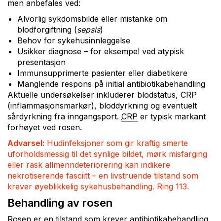
men anbefales ved:
Alvorlig sykdomsbilde eller mistanke om
blodforgiftning (
sepsis
)
Behov for sykehusinnleggelse
Usikker diagnose – for eksempel ved atypisk
presentasjon
Immunsupprimerte pasienter eller diabetikere
Manglende respons på initial antibiotikabehandling
Aktuelle undersøkelser inkluderer blodstatus, CRP
(inflammasjonsmarkør), bloddyrkning og eventuelt
sårdyrkning fra inngangsport.
CRP
er typisk markant
forhøyet ved rosen.
Advarsel:
Hudinfeksjoner som gir kraftig smerte
uforholdsmessig til det synlige bildet, mørk misfarging
eller rask allmenndeteriorering kan indikere
nekrotiserende fasciitt – en livstruende tilstand som
krever øyeblikkelig sykehusbehandling. Ring 113.
Behandling av rosen
Rosen er en tilstand som krever antibiotikabehandling