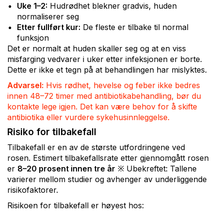
Uke 1–2:
Hudrødhet blekner gradvis, huden
normaliserer seg
Etter fullført kur:
De fleste er tilbake til normal
funksjon
Det er normalt at huden skaller seg og at en viss
misfarging vedvarer i uker etter infeksjonen er borte.
Dette er ikke et tegn på at behandlingen har mislyktes.
Advarsel:
Hvis rødhet, hevelse og feber ikke bedres
innen 48–72 timer med antibiotikabehandling, bør du
kontakte lege igjen. Det kan være behov for å skifte
antibiotika eller vurdere sykehusinnleggelse.
Risiko for tilbakefall
Tilbakefall er en av de største utfordringene ved
rosen. Estimert tilbakefallsrate etter gjennomgått rosen
er
8–20 prosent innen tre år
※ Ubekreftet: Tallene
varierer mellom studier og avhenger av underliggende
risikofaktorer.
Risikoen for tilbakefall er høyest hos: