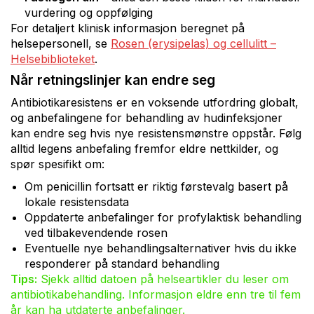
vurdering og oppfølging
For detaljert klinisk informasjon beregnet på
helsepersonell, se
Rosen (erysipelas) og cellulitt –
Helsebiblioteket
.
Når retningslinjer kan endre seg
Antibiotikaresistens er en voksende utfordring globalt,
og anbefalingene for behandling av hudinfeksjoner
kan endre seg hvis nye resistensmønstre oppstår. Følg
alltid legens anbefaling fremfor eldre nettkilder, og
spør spesifikt om:
Om penicillin fortsatt er riktig førstevalg basert på
lokale resistensdata
Oppdaterte anbefalinger for profylaktisk behandling
ved tilbakevendende rosen
Eventuelle nye behandlingsalternativer hvis du ikke
responderer på standard behandling
Tips:
Sjekk alltid datoen på helseartikler du leser om
antibiotikabehandling. Informasjon eldre enn tre til fem
år kan ha utdaterte anbefalinger.