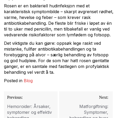
Rosen er en bakteriell hudinfeksjon med et
karakteristisk symptombilde – skarpt avgrenset rødhet,
varme, hevelse og feber – som krever rask
antibiotikabehandling. De fleste blir friske i løpet av én
til to uker med penicillin, men tilbakefall er vanlig ved
vedvarende risikofaktorer som lymfødem og fotsopp.
Det viktigste du kan gjøre: oppsøk lege raskt ved
mistanke, fullfør antibiotikabehandlingen og ta
forebygging på alvor – særlig behandling av fotsopp
og god hudpleie. For de som har hatt rosen gjentatte
ganger, er en samtale med fastlegen om profylaktisk
behandling vel verdt å ta.
Posted in
Blog
Innleggsnavigasjon
Previous:
Next:
Hemoroider: Årsaker,
Matforgiftning:
symptomer og effektiv
Symptomer,