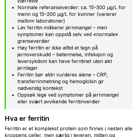
størrelse
Normale referanseverdier: ca. 15–300 µg/L for
menn og 15–200 µg/L for kvinner (varierer
mellom laboratorier)
Lav ferritin indikerer jernmangel – men
symptomer kan oppstå selv ved «normale»
grenseverdier
Høy ferritin er ikke alltid et tegn på
jernoverskudd – betennelse, infeksjon og
leversykdom kan heve ferritinet uten økt
jernlager
Ferritin bør aldri vurderes alene – CRP,
transferrinmetning og hemoglobin gir
nødvendig kontekst
Oppsøk lege ved symptomer på jernmangel
eller svært avvikende ferritinverdier
Hva er ferritin
Ferritin er et komplekst protein som finnes i nesten alle
kroppens celler, men særlig i leveren, milten og