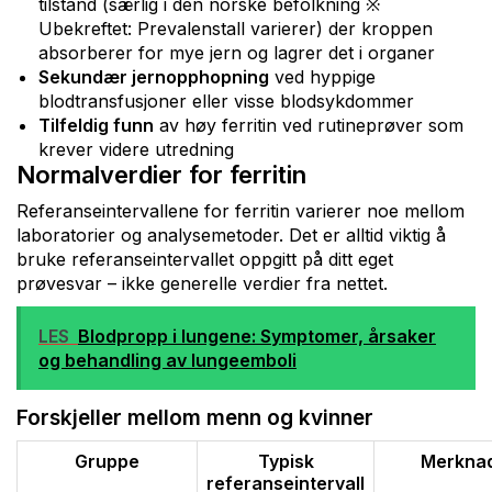
tilstand (særlig i den norske befolkning ※
Ubekreftet: Prevalenstall varierer) der kroppen
absorberer for mye jern og lagrer det i organer
Sekundær jernopphopning
ved hyppige
blodtransfusjoner eller visse blodsykdommer
Tilfeldig funn
av høy ferritin ved rutineprøver som
krever videre utredning
Normalverdier for ferritin
Referanseintervallene for ferritin varierer noe mellom
laboratorier og analysemetoder. Det er alltid viktig å
bruke referanseintervallet oppgitt på ditt eget
prøvesvar – ikke generelle verdier fra nettet.
LES
Blodpropp i lungene: Symptomer, årsaker
og behandling av lungeemboli
Forskjeller mellom menn og kvinner
Gruppe
Typisk
Merkna
referanseintervall