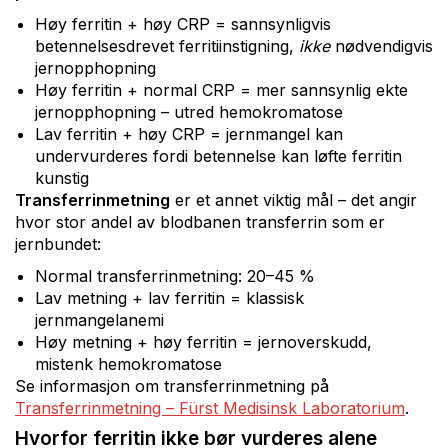
Høy ferritin + høy CRP = sannsynligvis
betennelsesdrevet ferritiinstigning,
ikke
nødvendigvis
jernopphopning
Høy ferritin + normal CRP = mer sannsynlig ekte
jernopphopning – utred hemokromatose
Lav ferritin + høy CRP = jernmangel kan
undervurderes fordi betennelse kan løfte ferritin
kunstig
Transferrinmetning
er et annet viktig mål – det angir
hvor stor andel av blodbanen transferrin som er
jernbundet:
Normal transferrinmetning: 20–45 %
Lav metning + lav ferritin = klassisk
jernmangelanemi
Høy metning + høy ferritin = jernoverskudd,
mistenk hemokromatose
Se informasjon om transferrinmetning på
Transferrinmetning – Fürst Medisinsk Laboratorium
.
Hvorfor ferritin ikke bør vurderes alene