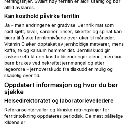
retningslinjer. Svært høy ferritin er aldri ufarlig og bør
alltid avklares.
Kan kosthold påvirke ferritin
Ja – men endringene er gradvise. Jernrik mat som
rødt kjøtt, lever, sardiner, linser, kikerter og spinat kan
bidra til å øke ferritinnivåene over uker til måneder.
Vitamin C øker opptaket av jernholdige matvarer, mens
kaffe, te og kalsium hemmer det. Jerntilskudd gir
raskere effekt enn kostholdsendringer alene, men bør
bare brukes ved bekreftet jernmangel og etter
legeordre – jernoverskudd fra tilskudd er mulig og
skadelig over tid.
Oppdatert informasjon og hvor du bør
sjekke
Helsedirektoratet og laboratorieveiledere
Referanseintervaller og kliniske retningslinjer for
ferritintolkning oppdateres periodisk. De mest pålitelige
kildene er: