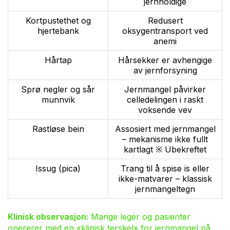
jernholdige
Kortpustethet og
Redusert
hjertebank
oksygentransport ved
anemi
Hårtap
Hårsekker er avhengige
av jernforsyning
Sprø negler og sår
Jernmangel påvirker
munnvik
celledelingen i raskt
voksende vev
Rastløse bein
Assosiert med jernmangel
– mekanisme ikke fullt
kartlagt ※ Ubekreftet
Issug (pica)
Trang til å spise is eller
ikke-matvarer – klassisk
jernmangeltegn
Klinisk observasjon:
Mange leger og pasienter
opererer med en «klinisk terskel» for jernmangel på