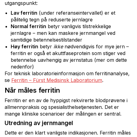
utgangspunkt:
Lav ferritin
(under referanseintervallet) er et
pålitelig tegn på reduserte jernlagre
Normal ferritin
betyr vanligvis tilstrekkelige
jernlagre – men kan maskere jernmangel ved
samtidige betennelsestilstander
Høy ferritin
betyr
ikke
nødvendigvis for mye jern –
ferritin er også et akuttfaseprotein som stiger ved
betennelse uavhengig av jernstatus (mer om dette
nedenfor)
For teknisk laboratorieinformasjon om ferritinanalyse,
se
Ferritin – Fürst Medisinsk Laboratorium
.
Når måles ferritin
Ferritin er en av de hyppigst rekvirerte blodprøvene i
allmennpraksis og spesialisthelsetjenesten. Det er
mange kliniske scenarioer der målingen er sentral.
Utredning av jernmangel
Dette er den klart vanligste indikasjonen. Ferritin måles