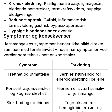
Kronisk blødning:
Kraftig menstruasjon, magesår,
blødende hemoroider, tarmkreftsykdom, hyppige
blodgivninger
Redusert opptak:
Cøliaki, inflammatorisk
tarmsykdom, gastrisk bypass-operasjon
Hyppige bloddonasjoner
over tid
Symptomer og konsekvenser
Jernmangelens symptomer henger ikke alltid direkte
sammen med ferritinnivået – noen har symptomer ved
verdier som teknisk sett er «normale»:
Symptom
Forklaring
Tretthet og utmattelse
Jern er nødvendig for
energiomsetning i cellene
Konsentrasjonsvansker
Hjernen er svært sensitiv
og kognitiv sløvhet
for jernmangel
Blek hud og slimhinner
Tegn på anemi –
hemoglobin er rødt og