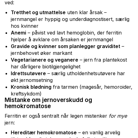
ved:
Tretthet og utmattelse
uten klar årsak –
jernmangel er hyppig og underdiagnostisert, særlig
hos kvinner
Anemi
– påvist ved lavt hemoglobin, der ferritin
hjelper å avklare om årsaken er jernmangel
Gravide og kvinner som planlegger graviditet
–
jernbehovet øker markant
Vegetarianere og veganere
– jern fra plantekost
har dårligere biotilgjengelighet
Idrettsutøvere
– særlig utholdenhetsutøvere har
økt jernomsetning
Kronisk blødning
fra tarmen (magesår, hemoroider,
kreftsykdom)
Mistanke om jernoverskudd og
hemokromatose
Ferritin er også sentralt når legen mistenker
for mye
jern:
Hereditær hemokromatose
– en vanlig arvelig