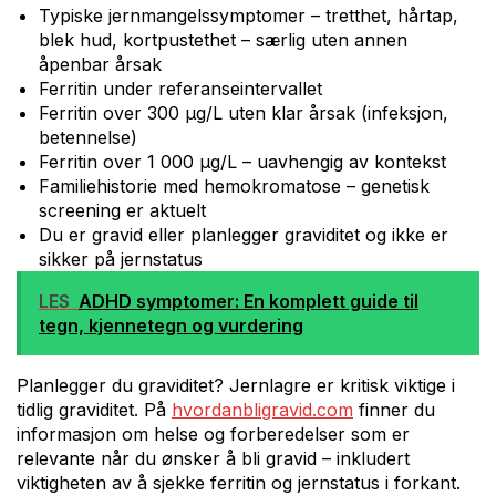
Typiske jernmangelssymptomer – tretthet, hårtap,
blek hud, kortpustethet – særlig uten annen
åpenbar årsak
Ferritin under referanseintervallet
Ferritin over 300 µg/L uten klar årsak (infeksjon,
betennelse)
Ferritin over 1 000 µg/L – uavhengig av kontekst
Familiehistorie med hemokromatose – genetisk
screening er aktuelt
Du er gravid eller planlegger graviditet og ikke er
sikker på jernstatus
LES
ADHD symptomer: En komplett guide til
tegn, kjennetegn og vurdering
Planlegger du graviditet? Jernlagre er kritisk viktige i
tidlig graviditet. På
hvordanbligravid.com
finner du
informasjon om helse og forberedelser som er
relevante når du ønsker å bli gravid – inkludert
viktigheten av å sjekke ferritin og jernstatus i forkant.