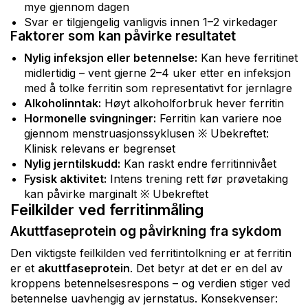
mye gjennom dagen
Svar er tilgjengelig vanligvis innen 1–2 virkedager
Faktorer som kan påvirke resultatet
Nylig infeksjon eller betennelse:
Kan heve ferritinet
midlertidig – vent gjerne 2–4 uker etter en infeksjon
med å tolke ferritin som representativt for jernlagre
Alkoholinntak:
Høyt alkoholforbruk hever ferritin
Hormonelle svingninger:
Ferritin kan variere noe
gjennom menstruasjonssyklusen ※ Ubekreftet:
Klinisk relevans er begrenset
Nylig jerntilskudd:
Kan raskt endre ferritinnivået
Fysisk aktivitet:
Intens trening rett før prøvetaking
kan påvirke marginalt ※ Ubekreftet
Feilkilder ved ferritinmåling
Akuttfaseprotein og påvirkning fra sykdom
Den viktigste feilkilden ved ferritintolkning er at ferritin
er et
akuttfaseprotein
. Det betyr at det er en del av
kroppens betennelsesrespons – og verdien stiger ved
betennelse uavhengig av jernstatus. Konsekvenser: