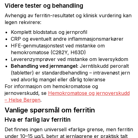
Videre tester og behandling
Avhengig av ferritin-resultatet og klinisk vurdering kan
legen rekvirere:
Komplett blodstatus og jernprofil
CRP og eventuelt andre inflammasjonsmarkører
HFE-genmutasjonstest ved mistanke om
hemokromatose (C282Y, H63D)
Leverenzymprøver ved mistanke om leversykdom
Behandling ved jernmangel:
Jerntilskudd peroralt
(tabletter) er standardbehandling – intravenøst jern
ved alvorlig mangel eller dårlig toleranse
For informasjon om hemokromatose og
jernoverskudd, se
Hemokromatose og jernoverskudd
– Helse Bergen
.
Vanlige spørsmål om ferritin
Hva er farlig lav ferritin
Det finnes ingen universell «farlig» grense, men ferritin
under 10–15 µg/L betyr at jernlagrene er praktisk talt