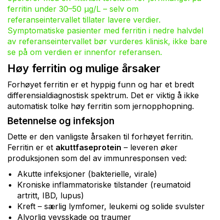
ferritin under 30–50 µg/L – selv om
referanseintervallet tillater lavere verdier.
Symptomatiske pasienter med ferritin i nedre halvdel
av referanseintervallet bør vurderes klinisk, ikke bare
se på om verdien er innenfor referansen.
Høy ferritin og mulige årsaker
Forhøyet ferritin er et hyppig funn og har et bredt
differensialdiagnostisk spektrum. Det er viktig å ikke
automatisk tolke høy ferritin som jernopphopning.
Betennelse og infeksjon
Dette er den vanligste årsaken til forhøyet ferritin.
Ferritin er et
akuttfaseprotein
– leveren øker
produksjonen som del av immunresponsen ved:
Akutte infeksjoner (bakterielle, virale)
Kroniske inflammatoriske tilstander (reumatoid
artritt, IBD, lupus)
Kreft – særlig lymfomer, leukemi og solide svulster
Alvorlig vevsskade og traumer