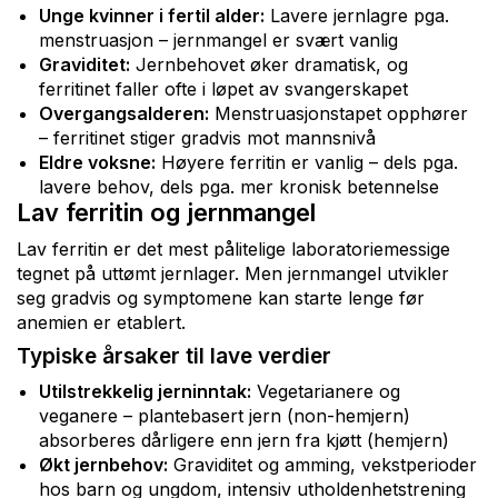
Unge kvinner i fertil alder:
Lavere jernlagre pga.
menstruasjon – jernmangel er svært vanlig
Graviditet:
Jernbehovet øker dramatisk, og
ferritinet faller ofte i løpet av svangerskapet
Overgangsalderen:
Menstruasjonstapet opphører
– ferritinet stiger gradvis mot mannsnivå
Eldre voksne:
Høyere ferritin er vanlig – dels pga.
lavere behov, dels pga. mer kronisk betennelse
Lav ferritin og jernmangel
Lav ferritin er det mest pålitelige laboratoriemessige
tegnet på uttømt jernlager. Men jernmangel utvikler
seg gradvis og symptomene kan starte lenge før
anemien er etablert.
Typiske årsaker til lave verdier
Utilstrekkelig jerninntak:
Vegetarianere og
veganere – plantebasert jern (non-hemjern)
absorberes dårligere enn jern fra kjøtt (hemjern)
Økt jernbehov:
Graviditet og amming, vekstperioder
hos barn og ungdom, intensiv utholdenhetstrening