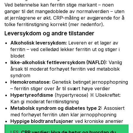
Ved betennelse kan ferritin stige markant – noen
ganger til det mangedoblede av normalverdien – uten
at jernlagrene er økt. CRP-måling er avgjørende for å
tolke ferritinstigning korrekt (mer nedenfor).
Leversykdom og andre tilstander
Alkoholisk leversykdom:
Leveren er et lager av
ferritin – ved celledød lekker ferritin ut og stiger i
blodet
Ikke-alkoholisk fettleversykdom (NAFLD):
Vanlig
årsak til moderat forhøyet ferritin ved metabolsk
syndrom
Hemokromatose:
Genetisk betinget jernopphopning
– ferritin stiger over år til svært høye verdier
Hypertyreofdisme
(hypertyreose) ※ Ubekreftet:
Kan gi moderat ferritiinstigning
Metabolsk syndrom og diabetes type 2:
Assosiert
med forhøyet ferritin uten klar jernopphopning
Hyppige blodtransfusjoner
ved kroniske anemier
LES
CRP verdier: Hva de betyr og hvordan du