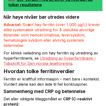
tolker resultatene
Når høye nivåer bør utredes videre
Advarsel:
Svært høy ferritin (over 1 000 µg/L) krever
alltid systematisk utredning for å utelukke alvorlige
tilstander som hemokromatose, leversykdom,
hematologisk sykdom eller alvorlig systemisk
betennelse.
For klinisk veiledning om høy ferritin og utredning av
hyperferritinemi, se
Utredning av hyperferritinemi –
Tidsskrift for Den norske legeforening
.
Hvordan tolke ferritinverdier
Ferritin er kraftfull informasjon – men bare i kontekst.
Vurdert alene kan den lede til feil konklusjoner.
Sammenheng med CRP og betennelse
Det aller viktigste tilleggsmålet er
CRP (C-reaktivt
protein)
: