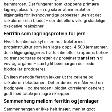
beinmargen. Det fungerer som kroppens primære
lagringsplass for jern og sikrer at mineralet er
tilgjengelig for livsnødvendige prosesser uten at det
sirkulerer fritt i blodet – der det ellers ville gi skadelige
oksidative reaksjoner.
Ferritin som lagringsprotein for jern
Hvert ferritinmolekyl er en hul, kuleformet
proteinstruktur som kan lagre opptil 4 500 jernatomer.
Jern tilgjengeliggjøres fra ferritin etter kroppens behov
og transporteres deretter av proteinet
transferrin
til
vev og organer – særlig til beinmargen der røde
blodceller produseres.
En liten mengde ferritin lekker ut fra cellene og
sirkulerer i blodbanen. Det er denne vi måler ved en
blodprøve – og mengden i blodet korrelerer generelt
godt med totale jernlagre i kroppen.
Sammenheng mellom ferritin og jernlager
Sammenhengen er ikke helt lineær, men et godt