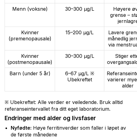
Menn (voksne)
30–300 µg/L
Høyere ø
grense – st
jernlagr
Kvinner
15–200 µg/L
Lavere gren
(premenopausale)
månedlig jer
via menstru
Kvinner
30–300 µg/L
Stiger ett
(postmenopausale)
overgangsal
Barn (under 5 år)
6–67 µg/L ※
Referanseint
Ubekreftet
varierer my
alder
※ Ubekreftet: Alle verdier er veiledende. Bruk alltid
referanseintervallet fra ditt eget laboratorium.
Endringer med alder og livsfaser
Nyfødte:
Høye ferritinverdier som faller i løpet av
de første månedene