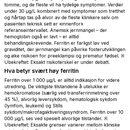
tomme, og de fleste vil ha tydelige symptomer. Verdier
under 30 µg/L kombinert med symptomer som tretthet
og hårtap tas på alvor av de fleste klinikere selv om
pasienten teknisk sett er «innenfor»
referanseintervallet. Anemisk jernmangel – der
hemoglobin også er lavt – er alltid
behandlingskrevende. Ferritin er farligst lav ved
graviditet, der jernmangel kan påvirke fosterutviklingen
og øke risikoen for preeklampsi og prematur fødsel. ※
Ubekreftet: Eksakt risikoterskel er under debatt.
Hva betyr svært høy ferritin
Ferritin over 1 000 µg/L er alltid indikasjon for videre
utredning. De viktigste tilstandene å utelukke er
hemokromatose (særlig ved transferrinmetning over
45 %), alvorlig leversykdom, hematologisk sykdom
(lymfom, leukemi) og Stills
sykdom/makrofagaktiveringssyndrom. Ferritin over 10
000 µg/L ses ved spesielt alvorlige tilstander. ※
Ubekreftet: Eksakte grenser varierer mellom kliniske