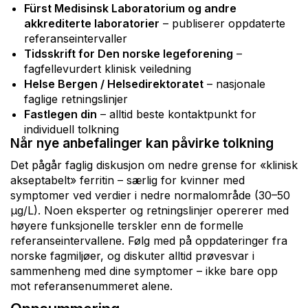
Fürst Medisinsk Laboratorium og andre
akkrediterte laboratorier
– publiserer oppdaterte
referanseintervaller
Tidsskrift for Den norske legeforening
–
fagfellevurdert klinisk veiledning
Helse Bergen / Helsedirektoratet
– nasjonale
faglige retningslinjer
Fastlegen din
– alltid beste kontaktpunkt for
individuell tolkning
Når nye anbefalinger kan påvirke tolkning
Det pågår faglig diskusjon om nedre grense for «klinisk
akseptabelt» ferritin – særlig for kvinner med
symptomer ved verdier i nedre normalområde (30–50
µg/L). Noen eksperter og retningslinjer opererer med
høyere funksjonelle terskler enn de formelle
referanseintervallene. Følg med på oppdateringer fra
norske fagmiljøer, og diskuter alltid prøvesvar i
sammenheng med dine symptomer – ikke bare opp
mot referansenummeret alene.