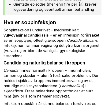
Gjentatte episoder (mer enn fire per år) krever
legevurdering og eventuelt annen behandling
Hva er soppinfeksjon
Soppinfeksjon i underlivet – medisinsk kalt
vulvovaginal candidiasis
– er en infeksjon forårsaket
av en sopptype, oftest gjærsoppen
Candida albicans
.
Infeksjonen rammer vagina og det ytre kjønnsorganet
(vulva) og er blant de vanligste gynekologiske
tilstandene.
Candida og naturlig balanse i kroppen
Candida
finnes normalt i kroppen – i munnhulen,
tarmen og skjeden – uten å forårsake problemer. Den
holdes i sjakk av kroppens immunforsvar og av de
naturlige melkesyrebakteriene (
Lactobacillus
) i
skjedeflora. Disse bakteriene opprettholder et surt
miljø (lav pH) som hemmer sopvekst.
Infeksjon oppstår når denne balansen forstyrres og