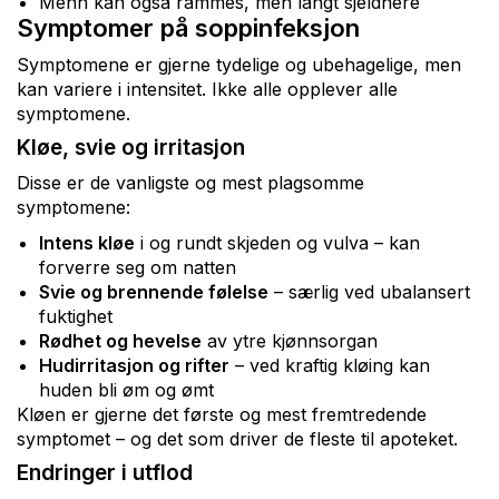
Menn kan også rammes, men langt sjeldnere
Symptomer på soppinfeksjon
Symptomene er gjerne tydelige og ubehagelige, men
kan variere i intensitet. Ikke alle opplever alle
symptomene.
Kløe, svie og irritasjon
Disse er de vanligste og mest plagsomme
symptomene:
Intens kløe
i og rundt skjeden og vulva – kan
forverre seg om natten
Svie og brennende følelse
– særlig ved ubalansert
fuktighet
Rødhet og hevelse
av ytre kjønnsorgan
Hudirritasjon og rifter
– ved kraftig kløing kan
huden bli øm og ømt
Kløen er gjerne det første og mest fremtredende
symptomet – og det som driver de fleste til apoteket.
Endringer i utflod