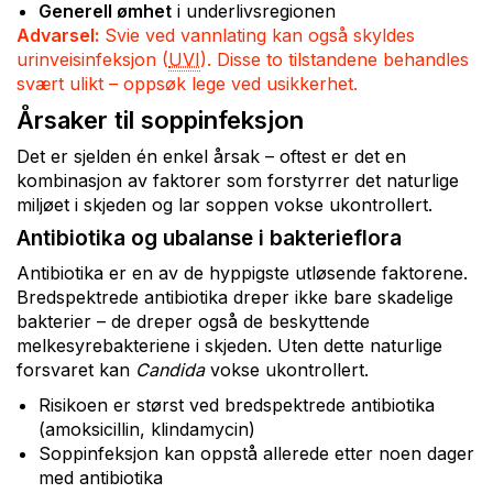
Generell ømhet
i underlivsregionen
Advarsel:
Svie ved vannlating kan også skyldes
urinveisinfeksjon (
UVI
). Disse to tilstandene behandles
svært ulikt – oppsøk lege ved usikkerhet.
Årsaker til soppinfeksjon
Det er sjelden én enkel årsak – oftest er det en
kombinasjon av faktorer som forstyrrer det naturlige
miljøet i skjeden og lar soppen vokse ukontrollert.
Antibiotika og ubalanse i bakterieflora
Antibiotika er en av de hyppigste utløsende faktorene.
Bredspektrede antibiotika dreper ikke bare skadelige
bakterier – de dreper også de beskyttende
melkesyrebakteriene i skjeden. Uten dette naturlige
forsvaret kan
Candida
vokse ukontrollert.
Risikoen er størst ved bredspektrede antibiotika
(amoksicillin, klindamycin)
Soppinfeksjon kan oppstå allerede etter noen dager
med antibiotika