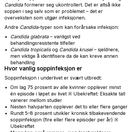
Candida
formerer seg ukontrollert. Det er altså ikke
soppen i seg selv som er problemet – det er
overveksten som utgjør infeksjonen.
Andre
Candida
-typer som kan forårsake infeksjon:
Candida glabrata
– vanligst ved
behandlingsresistente tilfeller
Candida tropicalis
og
Candida krusei
– sjeldnere,
men viktige å identifisere da de kan kreve annen
behandling
Hvor vanlig soppinfeksjon er
Soppinfeksjon i underlivet er svært utbredt:
Om lag 75 prosent av alle kvinner opplever minst
én episode i løpet av livet ※ Ubekreftet: Eksakte tall
varierer mellom studier
Nesten halvparten opplever det to eller flere ganger
Rundt 5–8 prosent utvikler kronisk tilbakevendende
soppinfeksjon (fire eller flere episoder per år) ※
Ubekreftet