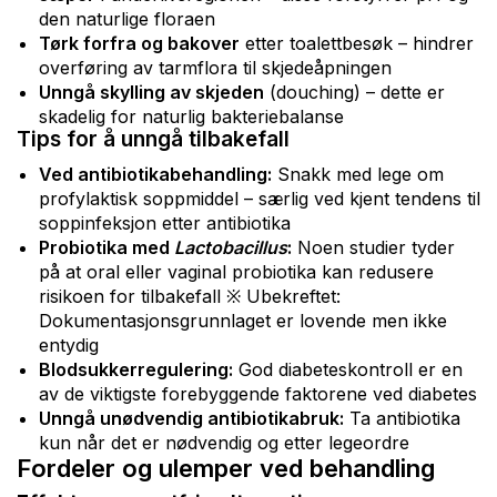
den naturlige floraen
Tørk forfra og bakover
etter toalettbesøk – hindrer
overføring av tarmflora til skjedeåpningen
Unngå skylling av skjeden
(douching) – dette er
skadelig for naturlig bakteriebalanse
Tips for å unngå tilbakefall
Ved antibiotikabehandling:
Snakk med lege om
profylaktisk soppmiddel – særlig ved kjent tendens til
soppinfeksjon etter antibiotika
Probiotika med
Lactobacillus
:
Noen studier tyder
på at oral eller vaginal probiotika kan redusere
risikoen for tilbakefall ※ Ubekreftet:
Dokumentasjonsgrunnlaget er lovende men ikke
entydig
Blodsukkerregulering:
God diabeteskontroll er en
av de viktigste forebyggende faktorene ved diabetes
Unngå unødvendig antibiotikabruk:
Ta antibiotika
kun når det er nødvendig og etter legeordre
Fordeler og ulemper ved behandling