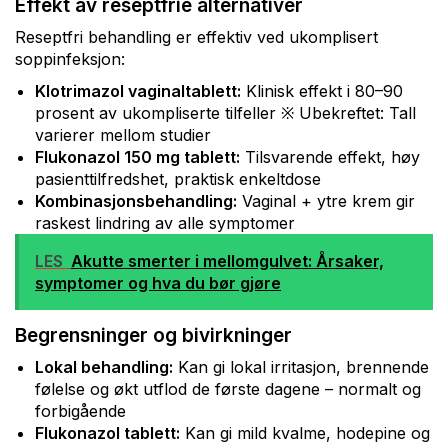
Effekt av reseptfrie alternativer
Reseptfri behandling er effektiv ved ukomplisert
soppinfeksjon:
Klotrimazol vaginaltablett:
Klinisk effekt i 80–90
prosent av ukompliserte tilfeller ※ Ubekreftet: Tall
varierer mellom studier
Flukonazol 150 mg tablett:
Tilsvarende effekt, høy
pasienttilfredshet, praktisk enkeltdose
Kombinasjonsbehandling:
Vaginal + ytre krem gir
raskest lindring av alle symptomer
LES
Akutte smerter i mellomgulvet: Årsaker,
symptomer og hva du bør gjøre
Begrensninger og bivirkninger
Lokal behandling:
Kan gi lokal irritasjon, brennende
følelse og økt utflod de første dagene – normalt og
forbigående
Flukonazol tablett:
Kan gi mild kvalme, hodepine og