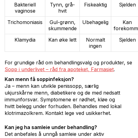
Bakteriell
Tynn, grå-
Fiskeaktig
Sjelden
vaginose
hvit
Trichomoniasis
Gul-grønn,
Ubehagelig
Kan
skummende
forekomm
Klamydia
Kan øke lett
Normalt
Sjelden
ingen
For grundige råd om behandlingsvalg og produkter, se
Sopp i underlivet – råd fra apoteket, Farmasiet
.
Kan menn få soppinfeksjon?
Ja – menn kan utvikle penissopp, særlig
ukjurskårne menn, diabetikere og de med nedsatt
immunforsvar. Symptomene er rødhet, kløe og
hvitt belegg under forhuden. Behandles med lokal
klotrimazolkrem. Kontakt lege ved usikkerhet.
Kan jeg ha samleie under behandling?
Det anbefales å unngå samleie under aktiv