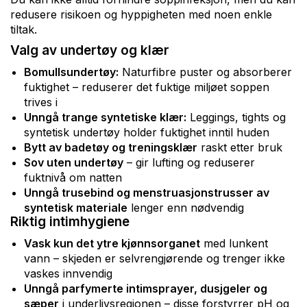
redusere risikoen og hyppigheten med noen enkle
tiltak.
Valg av undertøy og klær
Bomullsundertøy:
Naturfibre puster og absorberer
fuktighet – reduserer det fuktige miljøet soppen
trives i
Unngå trange syntetiske klær:
Leggings, tights og
syntetisk undertøy holder fuktighet inntil huden
Bytt av badetøy og treningsklær
raskt etter bruk
Sov uten undertøy
– gir lufting og reduserer
fuktnivå om natten
Unngå trusebind og menstruasjonstrusser av
syntetisk materiale
lenger enn nødvendig
Riktig intimhygiene
Vask kun det ytre kjønnsorganet
med lunkent
vann – skjeden er selvrengjørende og trenger ikke
vaskes innvendig
Unngå parfymerte intimsprayer, dusjgeler og
sæper
i underlivsregionen – disse forstyrrer pH og