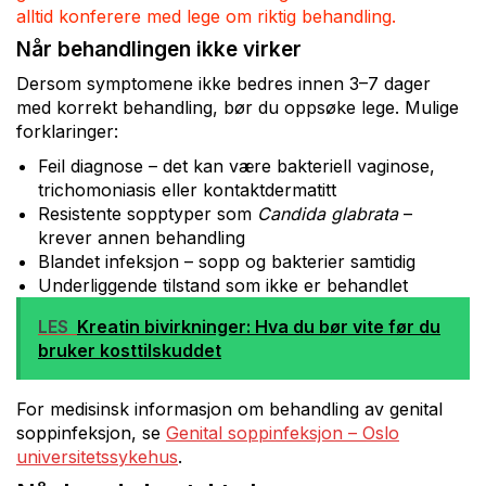
alltid konferere med lege om riktig behandling.
Når behandlingen ikke virker
Dersom symptomene ikke bedres innen 3–7 dager
med korrekt behandling, bør du oppsøke lege. Mulige
forklaringer:
Feil diagnose – det kan være bakteriell vaginose,
trichomoniasis eller kontaktdermatitt
Resistente sopptyper som
Candida glabrata
–
krever annen behandling
Blandet infeksjon – sopp og bakterier samtidig
Underliggende tilstand som ikke er behandlet
LES
Kreatin bivirkninger: Hva du bør vite før du
bruker kosttilskuddet
For medisinsk informasjon om behandling av genital
soppinfeksjon, se
Genital soppinfeksjon – Oslo
universitetssykehus
.