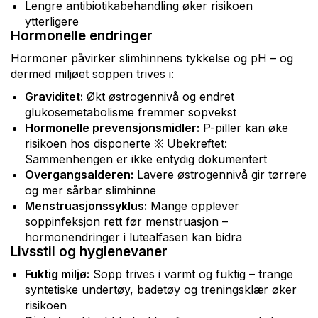
Lengre antibiotikabehandling øker risikoen
ytterligere
Hormonelle endringer
Hormoner påvirker slimhinnens tykkelse og pH – og
dermed miljøet soppen trives i:
Graviditet:
Økt østrogennivå og endret
glukosemetabolisme fremmer sopvekst
Hormonelle prevensjonsmidler:
P-piller kan øke
risikoen hos disponerte ※ Ubekreftet:
Sammenhengen er ikke entydig dokumentert
Overgangsalderen:
Lavere østrogennivå gir tørrere
og mer sårbar slimhinne
Menstruasjonssyklus:
Mange opplever
soppinfeksjon rett før menstruasjon –
hormonendringer i lutealfasen kan bidra
Livsstil og hygienevaner
Fuktig miljø:
Sopp trives i varmt og fuktig – trange
syntetiske undertøy, badetøy og treningsklær øker
risikoen