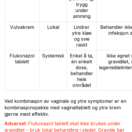
trygg
under
amming
Vulvakrem
Lokal
Lindrer
Behandler ikk
ytre kløe
infeksjon 
og svie
raskt
Flukonazol
Systemisk
Enkel å ta,
Ikke egnet
tablett
én enkelt
graviditet,
dose,
legemiddelinte
behandler
hele
området
Ved kombinasjon av vaginale og ytre symptomer er en
kombinasjonspakke med vaginaltablett og ytre krem
gjerne mest effektiv.
Advarsel:
Flukonazol tablett skal ikke brukes under
graviditet – bruk lokal behandling i stedet. Gravide bør