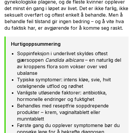
gynekologiske plagene, og de fleste kvinner opplever
det minst én gang i løpet av livet. Det er ikke farlig, ikke
seksuelt overført og oftest enkelt å behandle. Men å
behandle feil tilstand gir ingen bedring – og å vite hva
du faktisk har, er avgjørende for å komme seg raskt.
Hurtigoppsummering
Soppinfeksjon i underlivet skyldes oftest
gjærsoppen
Candida albicans
– en naturlig del
av kroppens flora som vokser over ved
ubalanse
Typiske symptomer: intens kløe, svie, hvit
ostelignende utflod og rødhet
Vanligste utløsende faktorer: antibiotika,
hormonelle endringer og fuktighet
Behandles med reseptfrie soppdrepende
produkter – krem, vaginaltablett eller
munntablett
Første gang du opplever symptomene bør du
oppsøke lege for å bekrefte diagnosen