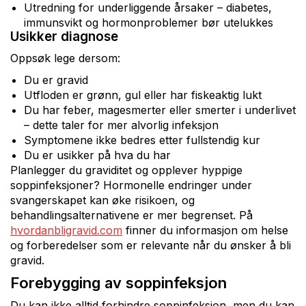
Utredning for underliggende årsaker – diabetes,
immunsvikt og hormonproblemer bør utelukkes
Usikker diagnose
Oppsøk lege dersom:
Du er gravid
Utfloden er grønn, gul eller har fiskeaktig lukt
Du har feber, magesmerter eller smerter i underlivet
– dette taler for mer alvorlig infeksjon
Symptomene ikke bedres etter fullstendig kur
Du er usikker på hva du har
Planlegger du graviditet og opplever hyppige
soppinfeksjoner? Hormonelle endringer under
svangerskapet kan øke risikoen, og
behandlingsalternativene er mer begrenset. På
hvordanbligravid.com
finner du informasjon om helse
og forberedelser som er relevante når du ønsker å bli
gravid.
Forebygging av soppinfeksjon
Du kan ikke alltid forhindre soppinfeksjon, men du kan