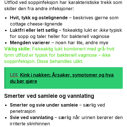
Utflod ved soppinfeksjon har karakteristiske trekk som
skiller den fra andre infeksjoner:
Hvit, tykk og ostelignende
– beskrives gjerne som
cottage cheese-lignende
Luktfri eller lett søtlig
– fiskeaktig lukt er
ikke
typisk
for sopp og taler heller for bakteriell vaginose
Mengden varierer
– noen har lite, andre mye
Viktig skille:
Fiskeaktig lukt kombinert med grå-hvit
tynn utflod er typisk for bakteriell vaginose – ikke
soppinfeksjon. Disse behandles ulikt.
LES
Kink i nakken: Årsaker, symptomer og hva
du bør gjøre
Smerter ved samleie og vannlating
Smerter og svie under samleie
– særlig ved
penetrasjon
Svie ved vannlating
– særlig når urinen berører den
irriterte slimhinnen