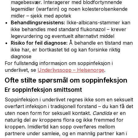
magebesvær. Interagerer med blodfortynnende
legemidler (warfarin) og noen kolesterolsenkende
midler – sjekk med apotek
Behandlingsresistens:
Ikke-albicans-stammer kan
ikke behandles med standard flukonazol – krever
legevurdering og eventuelt alternativt middel
Risiko for feil diagnose:
Å behandle en tilstand man
ikke har, er bortkastet tid og kan forsinke riktig
diagnose
For fullstendig informasjon om soppinfeksjon i
underlivet, se
Underlivssopp – Helsenorge
.
Ofte stilte spørsmål om soppinfeksjon
Er soppinfeksjon smittsomt
Soppinfeksjon i underlivet regnes ikke som en seksuelt
overført infeksjon i tradisjonell forstand – du kan få det
uten noen form for seksuell kontakt.
Candida
er en
naturlig del av kroppens flora og ikke fremmed for
kroppen. Imidlertid kan sopp overføres mellom
partnere under samleie, og en mannlig partner kan i