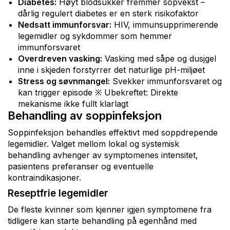
Diabetes:
Høyt blodsukker fremmer sopvekst –
dårlig regulert diabetes er en sterk risikofaktor
Nedsatt immunforsvar:
HIV, immunsupprimerende
legemidler og sykdommer som hemmer
immunforsvaret
Overdreven vasking:
Vasking med såpe og dusjgel
inne i skjeden forstyrrer det naturlige pH-miljøet
Stress og søvnmangel:
Svekker immunforsvaret og
kan trigger episode ※ Ubekreftet: Direkte
mekanisme ikke fullt klarlagt
Behandling av soppinfeksjon
Soppinfeksjon behandles effektivt med soppdrepende
legemidler. Valget mellom lokal og systemisk
behandling avhenger av symptomenes intensitet,
pasientens preferanser og eventuelle
kontraindikasjoner.
Reseptfrie legemidler
De fleste kvinner som kjenner igjen symptomene fra
tidligere kan starte behandling på egenhånd med