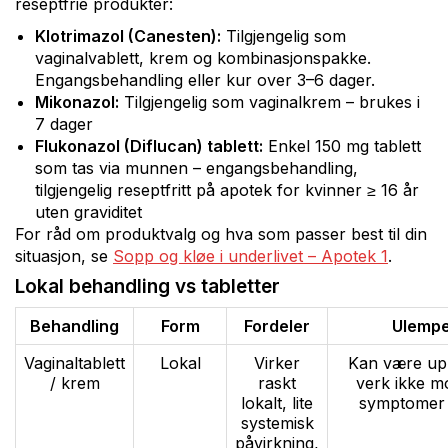
reseptfrie produkter:
Klotrimazol (Canesten):
Tilgjengelig som
vaginalvablett, krem og kombinasjonspakke.
Engangsbehandling eller kur over 3–6 dager.
Mikonazol:
Tilgjengelig som vaginalkrem – brukes i
7 dager
Flukonazol (Diflucan) tablett:
Enkel 150 mg tablett
som tas via munnen – engangsbehandling,
tilgjengelig reseptfritt på apotek for kvinner ≥ 16 år
uten graviditet
For råd om produktvalg og hva som passer best til din
situasjon, se
Sopp og kløe i underlivet – Apotek 1
.
Lokal behandling vs tabletter
Behandling
Form
Fordeler
Ulemp
Vaginaltablett
Lokal
Virker
Kan være upr
/ krem
raskt
verk ikke mo
lokalt, lite
symptomer 
systemisk
påvirkning,