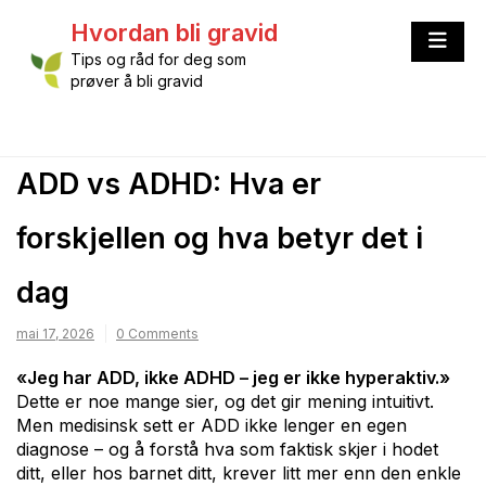
Skip
Hvordan bli gravid
to
content
Tips og råd for deg som
prøver å bli gravid
ADD vs ADHD: Hva er
forskjellen og hva betyr det i
dag
mai 17, 2026
0 Comments
«Jeg har ADD, ikke ADHD – jeg er ikke hyperaktiv.»
Dette er noe mange sier, og det gir mening intuitivt.
Men medisinsk sett er ADD ikke lenger en egen
diagnose – og å forstå hva som faktisk skjer i hodet
ditt, eller hos barnet ditt, krever litt mer enn den enkle