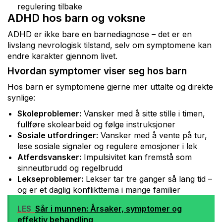
regulering tilbake
ADHD hos barn og voksne
ADHD er ikke bare en barnediagnose – det er en
livslang nevrologisk tilstand, selv om symptomene kan
endre karakter gjennom livet.
Hvordan symptomer viser seg hos barn
Hos barn er symptomene gjerne mer uttalte og direkte
synlige:
Skoleproblemer:
Vansker med å sitte stille i timen,
fullføre skolearbeid og følge instruksjoner
Sosiale utfordringer:
Vansker med å vente på tur,
lese sosiale signaler og regulere emosjoner i lek
Atferdsvansker:
Impulsivitet kan fremstå som
sinneutbrudd og regelbrudd
Lekseproblemer:
Lekser tar tre ganger så lang tid –
og er et daglig konflikttema i mange familier
LES
Sår i munnen: Årsaker, symptomer og
effektiv behandling