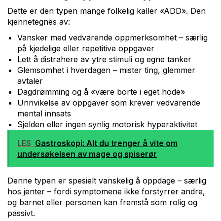
Dette er den typen mange folkelig kaller «ADD». Den
kjennetegnes av:
Vansker med vedvarende oppmerksomhet – særlig
på kjedelige eller repetitive oppgaver
Lett å distrahere av ytre stimuli og egne tanker
Glemsomhet i hverdagen – mister ting, glemmer
avtaler
Dagdrømming og å «være borte i eget hode»
Unnvikelse av oppgaver som krever vedvarende
mental innsats
Sjelden eller ingen synlig motorisk hyperaktivitet
LES
Gastroskopi: Alt du trenger å vite om
undersøkelsen av mage og spiserør
Denne typen er spesielt vanskelig å oppdage – særlig
hos jenter – fordi symptomene ikke forstyrrer andre,
og barnet eller personen kan fremstå som rolig og
passivt.