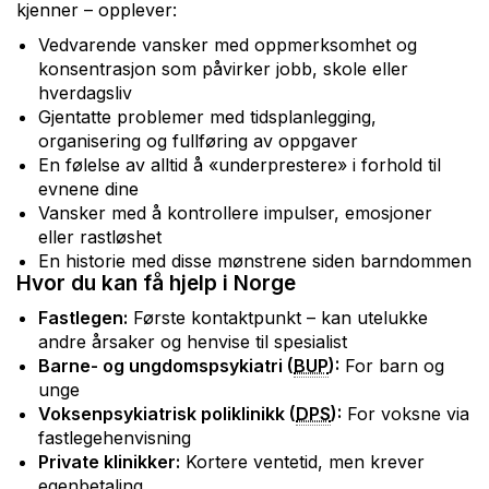
kjenner – opplever:
Vedvarende vansker med oppmerksomhet og
konsentrasjon som påvirker jobb, skole eller
hverdagsliv
Gjentatte problemer med tidsplanlegging,
organisering og fullføring av oppgaver
En følelse av alltid å «underprestere» i forhold til
evnene dine
Vansker med å kontrollere impulser, emosjoner
eller rastløshet
En historie med disse mønstrene siden barndommen
Hvor du kan få hjelp i Norge
Fastlegen:
Første kontaktpunkt – kan utelukke
andre årsaker og henvise til spesialist
Barne- og ungdomspsykiatri (
BUP
):
For barn og
unge
Voksenpsykiatrisk poliklinikk (
DPS
):
For voksne via
fastlegehenvisning
Private klinikker:
Kortere ventetid, men krever
egenbetaling