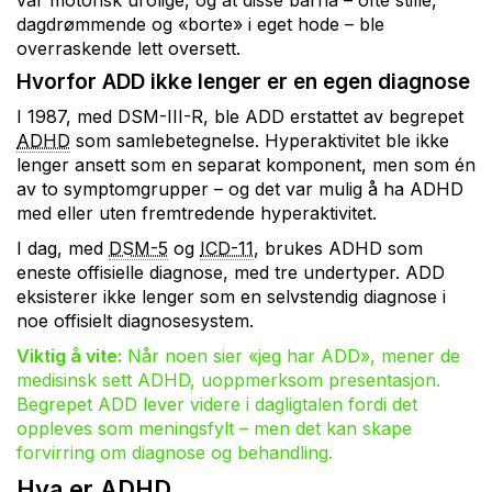
var motorisk urolige, og at disse barna – ofte stille,
dagdrømmende og «borte» i eget hode – ble
overraskende lett oversett.
Hvorfor ADD ikke lenger er en egen diagnose
I 1987, med DSM-III-R, ble ADD erstattet av begrepet
ADHD
som samlebetegnelse. Hyperaktivitet ble ikke
lenger ansett som en separat komponent, men som én
av to symptomgrupper – og det var mulig å ha ADHD
med eller uten fremtredende hyperaktivitet.
I dag, med
DSM-5
og
ICD-11
, brukes ADHD som
eneste offisielle diagnose, med tre undertyper. ADD
eksisterer ikke lenger som en selvstendig diagnose i
noe offisielt diagnosesystem.
Viktig å vite:
Når noen sier «jeg har ADD», mener de
medisinsk sett ADHD, uoppmerksom presentasjon.
Begrepet ADD lever videre i dagligtalen fordi det
oppleves som meningsfylt – men det kan skape
forvirring om diagnose og behandling.
Hva er ADHD