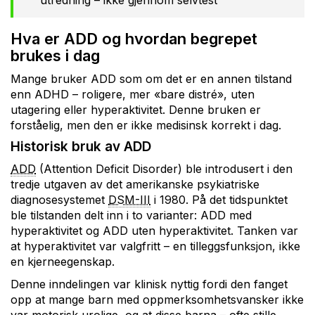
utredning – ikke gjennom selvtest
Hva er ADD og hvordan begrepet
brukes i dag
Mange bruker ADD som om det er en annen tilstand
enn ADHD – roligere, mer «bare distré», uten
utagering eller hyperaktivitet. Denne bruken er
forståelig, men den er ikke medisinsk korrekt i dag.
Historisk bruk av ADD
ADD
(Attention Deficit Disorder) ble introdusert i den
tredje utgaven av det amerikanske psykiatriske
diagnosesystemet
DSM-III
i 1980. På det tidspunktet
ble tilstanden delt inn i to varianter: ADD med
hyperaktivitet og ADD uten hyperaktivitet. Tanken var
at hyperaktivitet var valgfritt – en tilleggsfunksjon, ikke
en kjerneegenskap.
Denne inndelingen var klinisk nyttig fordi den fanget
opp at mange barn med oppmerksomhetsvansker ikke