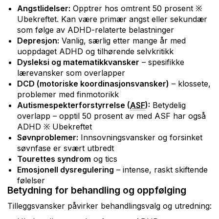
Angstlidelser:
Opptrer hos omtrent 50 prosent ※
Ubekreftet. Kan være primær angst eller sekundær
som følge av ADHD-relaterte belastninger
Depresjon:
Vanlig, særlig etter mange år med
uoppdaget ADHD og tilhørende selvkritikk
Dysleksi og matematikkvansker
– spesifikke
lærevansker som overlapper
DCD (motoriske koordinasjonsvansker)
– klossete,
problemer med finmotorikk
Autismespekterforstyrrelse (
ASF
):
Betydelig
overlapp – opptil 50 prosent av med ASF har også
ADHD ※ Ubekreftet
Søvnproblemer:
Innsovningsvansker og forsinket
søvnfase er svært utbredt
Tourettes syndrom
og tics
Emosjonell dysregulering
– intense, raskt skiftende
følelser
Betydning for behandling og oppfølging
Tilleggsvansker påvirker behandlingsvalg og utredning: