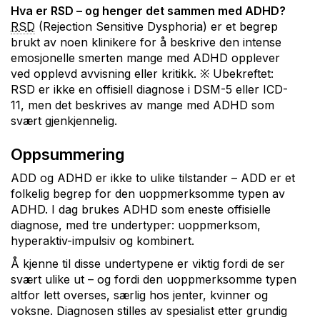
Hva er RSD – og henger det sammen med ADHD?
RSD
(Rejection Sensitive Dysphoria) er et begrep
brukt av noen klinikere for å beskrive den intense
emosjonelle smerten mange med ADHD opplever
ved opplevd avvisning eller kritikk. ※ Ubekreftet:
RSD er ikke en offisiell diagnose i DSM-5 eller ICD-
11, men det beskrives av mange med ADHD som
svært gjenkjennelig.
Oppsummering
ADD og ADHD er ikke to ulike tilstander – ADD er et
folkelig begrep for den uoppmerksomme typen av
ADHD. I dag brukes ADHD som eneste offisielle
diagnose, med tre undertyper: uoppmerksom,
hyperaktiv-impulsiv og kombinert.
Å kjenne til disse undertypene er viktig fordi de ser
svært ulike ut – og fordi den uoppmerksomme typen
altfor lett overses, særlig hos jenter, kvinner og
voksne. Diagnosen stilles av spesialist etter grundig