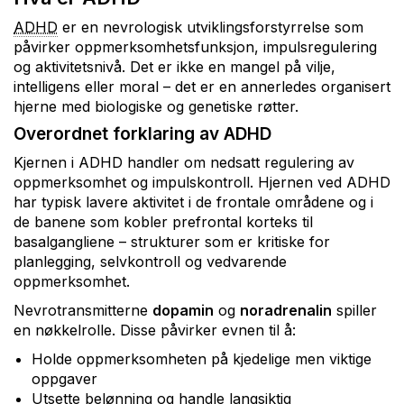
ADHD
er en nevrologisk utviklingsforstyrrelse som
påvirker oppmerksomhetsfunksjon, impulsregulering
og aktivitetsnivå. Det er ikke en mangel på vilje,
intelligens eller moral – det er en annerledes organisert
hjerne med biologiske og genetiske røtter.
Overordnet forklaring av ADHD
Kjernen i ADHD handler om nedsatt regulering av
oppmerksomhet og impulskontroll. Hjernen ved ADHD
har typisk lavere aktivitet i de frontale områdene og i
de banene som kobler prefrontal korteks til
basalgangliene – strukturer som er kritiske for
planlegging, selvkontroll og vedvarende
oppmerksomhet.
Nevrotransmitterne
dopamin
og
noradrenalin
spiller
en nøkkelrolle. Disse påvirker evnen til å:
Holde oppmerksomheten på kjedelige men viktige
oppgaver
Utsette belønning og handle langsiktig