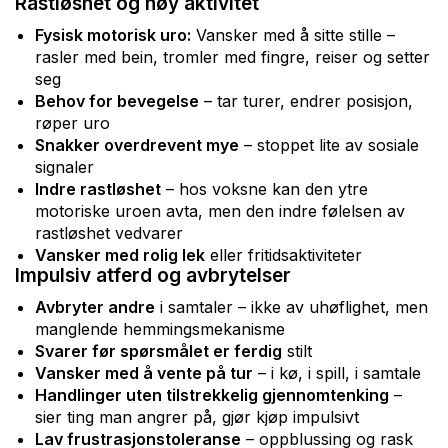
Rastløshet og høy aktivitet
Fysisk motorisk uro:
Vansker med å sitte stille –
rasler med bein, tromler med fingre, reiser og setter
seg
Behov for bevegelse
– tar turer, endrer posisjon,
røper uro
Snakker overdrevent mye
– stoppet lite av sosiale
signaler
Indre rastløshet
– hos voksne kan den ytre
motoriske uroen avta, men den indre følelsen av
rastløshet vedvarer
Vansker med rolig lek
eller fritidsaktiviteter
Impulsiv atferd og avbrytelser
Avbryter andre
i samtaler – ikke av uhøflighet, men
manglende hemmingsmekanisme
Svarer før spørsmålet er ferdig
stilt
Vansker med å vente på tur
– i kø, i spill, i samtale
Handlinger uten tilstrekkelig gjennomtenking
–
sier ting man angrer på, gjør kjøp impulsivt
Lav frustrasjonstoleranse
– oppblussing og rask