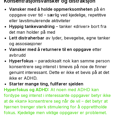
Konsentrasjonsvansker og distraksjon
Vansker med å holde oppmerksomheten
på én
oppgave over tid – særlig ved kjedelige, repetitive
eller lavstimulerende aktiviteter
Hyppig tankevandring
– tanker «driver» bort fra
det man holder på med
Lett distraherbar
av lyder, bevegelse, egne tanker
og assosiasjoner
Vansker med å returnere til en oppgave
etter
avbrudd
Hyperfokus
– paradoksalt nok kan samme person
konsentrere seg intenst i timevis på noe de finner
genuint interessant. Dette er ikke et bevis på at det
ikke er ADHD.
Starter mange ting, fullfører sjelden
Hyperfokus og ADHD:
At noen med ADHD kan
fordype seg intenst i interessante oppgaver betyr ikke
at de «kan» konsentrere seg når de vil – det betyr at
hjernen trenger sterk stimulering for å opprettholde
fokus. Kjedelige men viktige oppgaver er problemet.