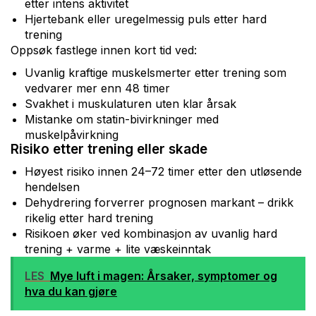
etter intens aktivitet
Hjertebank eller uregelmessig puls etter hard
trening
Oppsøk fastlege innen kort tid ved:
Uvanlig kraftige muskelsmerter etter trening som
vedvarer mer enn 48 timer
Svakhet i muskulaturen uten klar årsak
Mistanke om statin-bivirkninger med
muskelpåvirkning
Risiko etter trening eller skade
Høyest risiko innen 24–72 timer etter den utløsende
hendelsen
Dehydrering forverrer prognosen markant – drikk
rikelig etter hard trening
Risikoen øker ved kombinasjon av uvanlig hard
trening + varme + lite væskeinntak
LES
Mye luft i magen: Årsaker, symptomer og
hva du kan gjøre