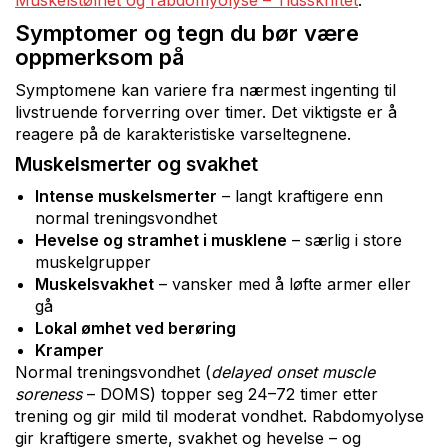
Muskelstølhet og rabdomyolyse – Tidsskriftet
.
Symptomer og tegn du bør være
oppmerksom på
Symptomene kan variere fra nærmest ingenting til
livstruende forverring over timer. Det viktigste er å
reagere på de karakteristiske varseltegnene.
Muskelsmerter og svakhet
Intense muskelsmerter
– langt kraftigere enn
normal treningsvondhet
Hevelse og stramhet i musklene
– særlig i store
muskelgrupper
Muskelsvakhet
– vansker med å løfte armer eller
gå
Lokal ømhet ved berøring
Kramper
Normal treningsvondhet (
delayed onset muscle
soreness
– DOMS) topper seg 24–72 timer etter
trening og gir mild til moderat vondhet. Rabdomyolyse
gir kraftigere smerte, svakhet og hevelse – og