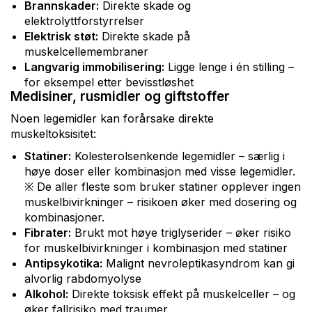
Brannskader:
Direkte skade og
elektrolyttforstyrrelser
Elektrisk støt:
Direkte skade på
muskelcellemembraner
Langvarig immobilisering:
Ligge lenge i én stilling –
for eksempel etter bevisstløshet
Medisiner, rusmidler og giftstoffer
Noen legemidler kan forårsake direkte
muskeltoksisitet:
Statiner:
Kolesterolsenkende legemidler – særlig i
høye doser eller kombinasjon med visse legemidler.
※ De aller fleste som bruker statiner opplever ingen
muskelbivirkninger – risikoen øker med dosering og
kombinasjoner.
Fibrater:
Brukt mot høye triglyserider – øker risiko
for muskelbivirkninger i kombinasjon med statiner
Antipsykotika:
Malignt nevroleptikasyndrom kan gi
alvorlig rabdomyolyse
Alkohol:
Direkte toksisk effekt på muskelceller – og
øker fallrisiko med traumer