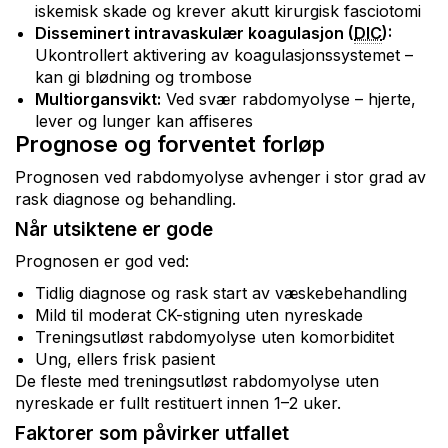
iskemisk skade og krever akutt kirurgisk fasciotomi
Disseminert intravaskulær koagulasjon (
DIC
):
Ukontrollert aktivering av koagulasjonssystemet –
kan gi blødning og trombose
Multiorgansvikt:
Ved svær rabdomyolyse – hjerte,
lever og lunger kan affiseres
Prognose og forventet forløp
Prognosen ved rabdomyolyse avhenger i stor grad av
rask diagnose og behandling.
Når utsiktene er gode
Prognosen er god ved:
Tidlig diagnose og rask start av væskebehandling
Mild til moderat CK-stigning uten nyreskade
Treningsutløst rabdomyolyse uten komorbiditet
Ung, ellers frisk pasient
De fleste med treningsutløst rabdomyolyse uten
nyreskade er fullt restituert innen 1–2 uker.
Faktorer som påvirker utfallet