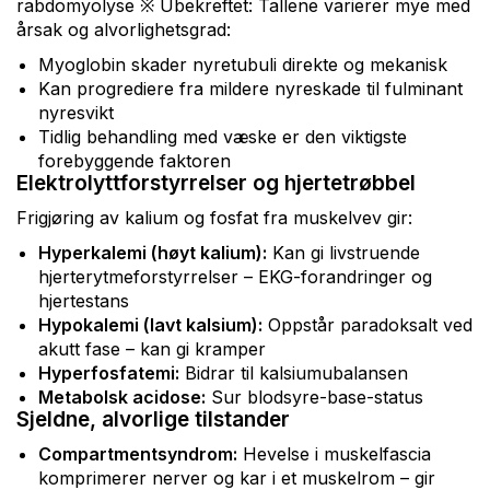
rabdomyolyse ※ Ubekreftet: Tallene varierer mye med
årsak og alvorlighetsgrad:
Myoglobin skader nyretubuli direkte og mekanisk
Kan progrediere fra mildere nyreskade til fulminant
nyresvikt
Tidlig behandling med væske er den viktigste
forebyggende faktoren
Elektrolyttforstyrrelser og hjertetrøbbel
Frigjøring av kalium og fosfat fra muskelvev gir:
Hyperkalemi (høyt kalium):
Kan gi livstruende
hjerterytmeforstyrrelser – EKG-forandringer og
hjertestans
Hypokalemi (lavt kalsium):
Oppstår paradoksalt ved
akutt fase – kan gi kramper
Hyperfosfatemi:
Bidrar til kalsiumubalansen
Metabolsk acidose:
Sur blodsyre-base-status
Sjeldne, alvorlige tilstander
Compartmentsyndrom:
Hevelse i muskelfascia
komprimerer nerver og kar i et muskelrom – gir