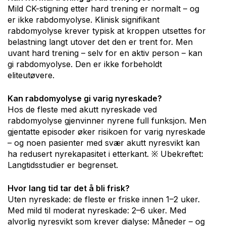
Mild CK-stigning etter hard trening er normalt – og
er ikke rabdomyolyse. Klinisk signifikant
rabdomyolyse krever typisk at kroppen utsettes for
belastning langt utover det den er trent for. Men
uvant hard trening – selv for en aktiv person – kan
gi rabdomyolyse. Den er ikke forbeholdt
eliteutøvere.
Kan rabdomyolyse gi varig nyreskade?
Hos de fleste med akutt nyreskade ved
rabdomyolyse gjenvinner nyrene full funksjon. Men
gjentatte episoder øker risikoen for varig nyreskade
– og noen pasienter med svær akutt nyresvikt kan
ha redusert nyrekapasitet i etterkant. ※ Ubekreftet:
Langtidsstudier er begrenset.
Hvor lang tid tar det å bli frisk?
Uten nyreskade: de fleste er friske innen 1–2 uker.
Med mild til moderat nyreskade: 2–6 uker. Med
alvorlig nyresvikt som krever dialyse: Måneder – og