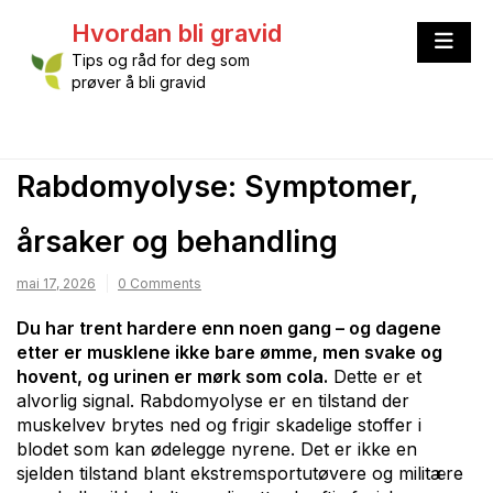
Skip
Hvordan bli gravid
to
content
Tips og råd for deg som
prøver å bli gravid
Rabdomyolyse: Symptomer,
årsaker og behandling
mai 17, 2026
0 Comments
Du har trent hardere enn noen gang – og dagene
etter er musklene ikke bare ømme, men svake og
hovent, og urinen er mørk som cola.
Dette er et
alvorlig signal. Rabdomyolyse er en tilstand der
muskelvev brytes ned og frigir skadelige stoffer i
blodet som kan ødelegge nyrene. Det er ikke en
sjelden tilstand blant ekstremsportutøvere og militære