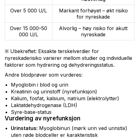
Over 5 000 U/L
Markant forhøyet – økt risiko
for nyreskade
Over 15 000–50
Alvorlig – høy risiko for akutt
000 U/L
nyreskade
※ Ubekreftet: Eksakte terskelverdier for
nyreskaderisiko varierer mellom studier og individuelle
faktorer som hydrering og dehydreringsstatus.
Andre blodprøver som vurderes:
Myoglobin i blod og urin
Kreatinin og urinstoff (nyrefunksjon)
Kalium, fosfat, kalsium, natrium (elektrolytter)
Laktatdehydrogenase (LDH)
Syre-base-status
Vurdering av nyrefunksjon
Urinstatus:
Myoglobinuri (mørk urin ved urinstix)
uten røde blodceller er karakteristisk