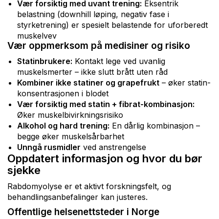
Vær forsiktig med uvant trening:
Eksentrik
belastning (downhill løping, negativ fase i
styrketrening) er spesielt belastende for uforberedt
muskelvev
Vær oppmerksom på medisiner og risiko
Statinbrukere:
Kontakt lege ved uvanlig
muskelsmerter – ikke slutt brått uten råd
Kombiner ikke statiner og grapefrukt
– øker statin-
konsentrasjonen i blodet
Vær forsiktig med statin + fibrat-kombinasjon:
Øker muskelbivirkningsrisiko
Alkohol og hard trening:
En dårlig kombinasjon –
begge øker muskelsårbarhet
Unngå rusmidler
ved anstrengelse
Oppdatert informasjon og hvor du bør
sjekke
Rabdomyolyse er et aktivt forskningsfelt, og
behandlingsanbefalinger kan justeres.
Offentlige helsenettsteder i Norge