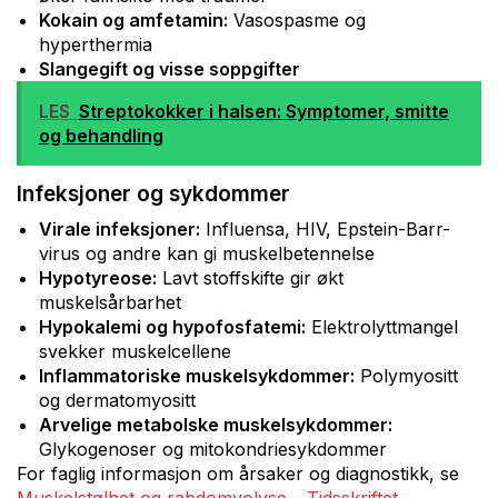
Kokain og amfetamin:
Vasospasme og
hyperthermia
Slangegift og visse soppgifter
LES
Streptokokker i halsen: Symptomer, smitte
og behandling
Infeksjoner og sykdommer
Virale infeksjoner:
Influensa, HIV, Epstein-Barr-
virus og andre kan gi muskelbetennelse
Hypotyreose:
Lavt stoffskifte gir økt
muskelsårbarhet
Hypokalemi og hypofosfatemi:
Elektrolyttmangel
svekker muskelcellene
Inflammatoriske muskelsykdommer:
Polymyositt
og dermatomyositt
Arvelige metabolske muskelsykdommer:
Glykogenoser og mitokondriesykdommer
For faglig informasjon om årsaker og diagnostikk, se