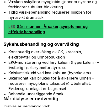
Væsken «skyller» myoglobin gjennom nyrene og
forhindrer tubulær blokkering
Tidlig væskebehandling reduserer risikoen for
nyresvikt dramatisk
LES
Sår i munnen: Årsaker, symptomer og
effektiv behandling
Sykehusbehandling og overvåking
Kontinuerlig overvåking av CK, kreatinin,
elektrolytter og urinproduksjon
EKG-monitorering ved høy kalium (hyperkalemi) –
livsfarlig hjerterytmeforstyrrelse
Kalsiumtilskudd ved lavt kalsium (hypokalemi)
Bikarbonat kan brukes for å alkalisere urinen –
reduserer myoglobins toksisitet ※ Ubekreftet:
Evidensgrunnlaget er begrenset
Behandle underliggende årsak
Når dialyse er nødvendig
Dialyse er nødvendig ved: