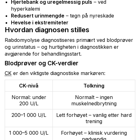
Hjertebank og uregelmessig puls
– ved
hyperkalemi
Redusert urinmengde
– tegn på nyreskade
Hevelse i ekstremiteter
Hvordan diagnosen stilles
Rabdomyolyse diagnostiseres primært ved blodprøver
og urinstatus – og hurtigheten i diagnostikken er
avgjørende for behandlingsstart.
Blodprøver og CK-verdier
CK
er den viktigste diagnostiske markøren:
CK-nivå
Tolkning
Normal: under
Normalt – ingen
200 U/L
muskelnedbrytning
200–1 000 U/L
Lett forhøyet – vanlig etter hard
trening
1 000–5 000 U/L
Forhøyet – klinisk vurdering
nødvendig