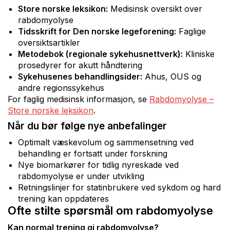
Store norske leksikon:
Medisinsk oversikt over
rabdomyolyse
Tidsskrift for Den norske legeforening:
Faglige
oversiktsartikler
Metodebok (regionale sykehusnettverk):
Kliniske
prosedyrer for akutt håndtering
Sykehusenes behandlingsider:
Ahus, OUS og
andre regionssykehus
For faglig medisinsk informasjon, se
Rabdomyolyse –
Store norske leksikon
.
Når du bør følge nye anbefalinger
Optimalt væskevolum og sammensetning ved
behandling er fortsatt under forskning
Nye biomarkører for tidlig nyreskade ved
rabdomyolyse er under utvikling
Retningslinjer for statinbrukere ved sykdom og hard
trening kan oppdateres
Ofte stilte spørsmål om rabdomyolyse
Kan normal trening gi rabdomyolyse?