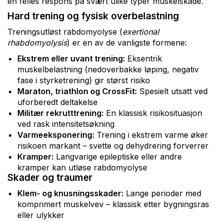
en felles respons på svært ulike typer muskelskade.
Hard trening og fysisk overbelastning
Treningsutløst rabdomyolyse (
exertional
rhabdomyolysis
) er en av de vanligste formene:
Ekstrem eller uvant trening:
Eksentrik
muskelbelastning (nedoverbakke løping, negativ
fase i styrketrening) gir størst risiko
Maraton, triathlon og CrossFit:
Spesielt utsatt ved
uforberedt deltakelse
Militær rekrutttrening:
En klassisk risikosituasjon
ved rask intensitetsøkning
Varmeeksponering:
Trening i ekstrem varme øker
risikoen markant – svette og dehydrering forverrer
Kramper:
Langvarige epileptiske eller andre
kramper kan utløse rabdomyolyse
Skader og traumer
Klem- og knusningsskader:
Lange perioder med
komprimert muskelvev – klassisk etter bygningsras
eller ulykker