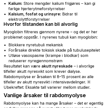
Kalium:
Store mengder kalium frigjøres – kan gi
farlige hjerterytmeforstyrrelser
Kalsium, fosfat og urinsyre:
Bidrar til
elektrolyttforstyrrelser
Hvorfor tilstanden kan bli alvorlig
Myoglobin filtreres gjennom nyrene – og det er her
problemet oppstår. I nyrenes tubuli kan myoglobin:
Blokkere nyretubuli mekanisk
Forårsake direkte toksisk skade på tubulusepitelet
Utløse vasospasme (krampe i blodkar) som
reduserer nyregjennomstrøm
Resultatet kan være
akutt nyreskade
– i alvorlige
tilfeller akutt nyresvikt som krever dialyse.
Rabdomyolyse er årsaken til 8–15 prosent av alle
tilfeller av akutt nyresvikt i intensivavdelinger. ※
Ubekreftet: Eksakte tall varierer mellom studier.
Vanlige årsaker til rabdomyolyse
Rabdomyolyse kan ha mange årsaker – det er egentlig