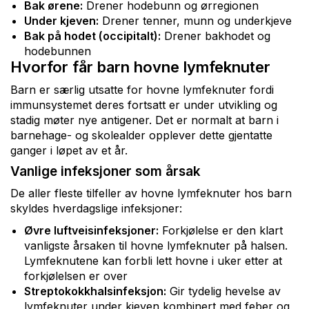
Bak ørene:
Drener hodebunn og ørregionen
Under kjeven:
Drener tenner, munn og underkjeve
Bak på hodet (occipitalt):
Drener bakhodet og
hodebunnen
Hvorfor får barn hovne lymfeknuter
Barn er særlig utsatte for hovne lymfeknuter fordi
immunsystemet deres fortsatt er under utvikling og
stadig møter nye antigener. Det er normalt at barn i
barnehage- og skolealder opplever dette gjentatte
ganger i løpet av et år.
Vanlige infeksjoner som årsak
De aller fleste tilfeller av hovne lymfeknuter hos barn
skyldes hverdagslige infeksjoner:
Øvre luftveisinfeksjoner:
Forkjølelse er den klart
vanligste årsaken til hovne lymfeknuter på halsen.
Lymfeknutene kan forbli lett hovne i uker etter at
forkjølelsen er over
Streptokokkhalsinfeksjon:
Gir tydelig hevelse av
lymfeknuter under kjeven kombinert med feber og