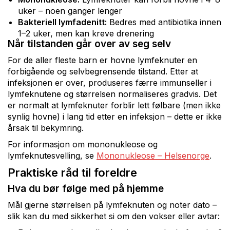
uker – noen ganger lenger
Bakteriell lymfadenitt:
Bedres med antibiotika innen
1–2 uker, men kan kreve drenering
Når tilstanden går over av seg selv
For de aller fleste barn er hovne lymfeknuter en
forbigående og selvbegrensende tilstand. Etter at
infeksjonen er over, produseres færre immunseller i
lymfeknutene og størrelsen normaliseres gradvis. Det
er normalt at lymfeknuter forblir lett følbare (men ikke
synlig hovne) i lang tid etter en infeksjon – dette er ikke
årsak til bekymring.
For informasjon om mononukleose og
lymfeknutesvelling, se
Mononukleose – Helsenorge
.
Praktiske råd til foreldre
Hva du bør følge med på hjemme
Mål gjerne størrelsen på lymfeknuten og noter dato –
slik kan du med sikkerhet si om den vokser eller avtar: