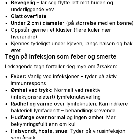
Bevegelig
– lar seg flytte lett mot huden og
underliggende vev
Glatt overflate
Under 2 cm i diameter
(på størrelse med en bønne)
Oppstår gjerne i et kluster (flere kuler nær
hverandre)
Kjennes tydeligst under kjeven, langs halsen og bak
øret
Tegn på infeksjon som feber og smerte
Ledsagende tegn forteller deg mye om årsaken:
Feber:
Vanlig ved infeksjoner – tyder på aktiv
immunrespons
Ømhet ved trykk:
Normalt ved reaktiv
(infeksjonsrelatert) lymfeknutesvelling
Rødhet og varme
over lymfeknuten: Kan indikere
bakteriell lymfadenitt – behandlingskrevende
Hudfarge over normal
og ingen ømhet: Mer
bekymringsfullt enn øm kul
Halsvondt, hoste, snue:
Tyder på virusinfeksjon
som årsak