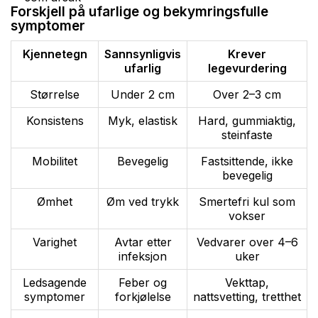
Forskjell på ufarlige og bekymringsfulle
symptomer
Kjennetegn
Sannsynligvis
Krever
ufarlig
legevurdering
Størrelse
Under 2 cm
Over 2–3 cm
Konsistens
Myk, elastisk
Hard, gummiaktig,
steinfaste
Mobilitet
Bevegelig
Fastsittende, ikke
bevegelig
Ømhet
Øm ved trykk
Smertefri kul som
vokser
Varighet
Avtar etter
Vedvarer over 4–6
infeksjon
uker
Ledsagende
Feber og
Vekttap,
symptomer
forkjølelse
nattsvetting, tretthet