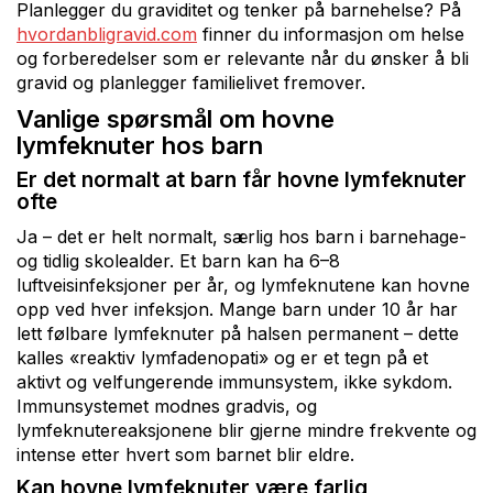
Planlegger du graviditet og tenker på barnehelse? På
hvordanbligravid.com
finner du informasjon om helse
og forberedelser som er relevante når du ønsker å bli
gravid og planlegger familielivet fremover.
Vanlige spørsmål om hovne
lymfeknuter hos barn
Er det normalt at barn får hovne lymfeknuter
ofte
Ja – det er helt normalt, særlig hos barn i barnehage-
og tidlig skolealder. Et barn kan ha 6–8
luftveisinfeksjoner per år, og lymfeknutene kan hovne
opp ved hver infeksjon. Mange barn under 10 år har
lett følbare lymfeknuter på halsen permanent – dette
kalles «reaktiv lymfadenopati» og er et tegn på et
aktivt og velfungerende immunsystem, ikke sykdom.
Immunsystemet modnes gradvis, og
lymfeknutereaksjonene blir gjerne mindre frekvente og
intense etter hvert som barnet blir eldre.
Kan hovne lymfeknuter være farlig