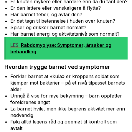
Er knuten mykere eller hardere enn da du fant den?
Er den lettere eller vanskeligere å flytte?
Har barnet feber, og avtar den?
Er det tegn til betennelse i huden over knuten?
Spiser og drikker barnet normalt?
Har barnet energi og aktivitetsnivå som normalt?
LES
Rabdomyolyse: Symptomer, årsaker og
behandling
Hvordan trygge barnet ved symptomer
Forklar barnet at «kula» er kroppens soldat som
kjemper mot bakterier – på et nivå tilpasset barnets
alder
Unngå å vise for mye bekymring – barn oppfatter
foreldrenes angst
La barnet hvile, men ikke begrens aktivitet mer enn
nødvendig
Følg alltid legens råd og oppmøt til kontroll som
avtalt