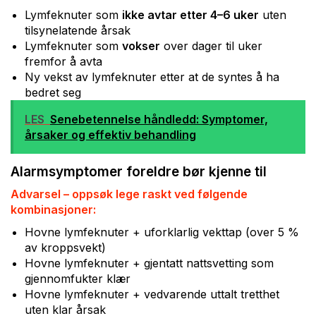
Lymfeknuter som
ikke avtar etter 4–6 uker
uten
tilsynelatende årsak
Lymfeknuter som
vokser
over dager til uker
fremfor å avta
Ny vekst av lymfeknuter etter at de syntes å ha
bedret seg
LES
Senebetennelse håndledd: Symptomer,
årsaker og effektiv behandling
Alarmsymptomer foreldre bør kjenne til
Advarsel – oppsøk lege raskt ved følgende
kombinasjoner:
Hovne lymfeknuter + uforklarlig vekttap (over 5 %
av kroppsvekt)
Hovne lymfeknuter + gjentatt nattsvetting som
gjennomfukter klær
Hovne lymfeknuter + vedvarende uttalt tretthet
uten klar årsak