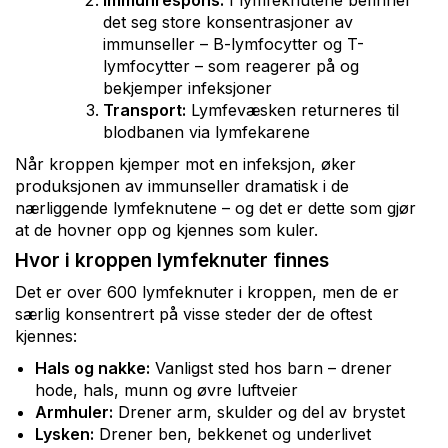
Immunrespons:
I lymfeknutene befinner
det seg store konsentrasjoner av
immunseller – B-lymfocytter og T-
lymfocytter – som reagerer på og
bekjemper infeksjoner
Transport:
Lymfevæsken returneres til
blodbanen via lymfekarene
Når kroppen kjemper mot en infeksjon, øker
produksjonen av immunseller dramatisk i de
nærliggende lymfeknutene – og det er dette som gjør
at de hovner opp og kjennes som kuler.
Hvor i kroppen lymfeknuter finnes
Det er over 600 lymfeknuter i kroppen, men de er
særlig konsentrert på visse steder der de oftest
kjennes:
Hals og nakke:
Vanligst sted hos barn – drener
hode, hals, munn og øvre luftveier
Armhuler:
Drener arm, skulder og del av brystet
Lysken:
Drener ben, bekkenet og underlivet