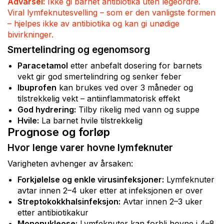
Advarsel:
Ikke gi barnet antibiotika uten legeordre.
Viral lymfeknutesvelling – som er den vanligste formen
– hjelpes ikke av antibiotika og kan gi unødige
bivirkninger.
Smertelindring og egenomsorg
Paracetamol
etter anbefalt dosering for barnets
vekt gir god smertelindring og senker feber
Ibuprofen
kan brukes ved over 3 måneder og
tilstrekkelig vekt – antiinflammatorisk effekt
God hydrering:
Tilby rikelig med vann og suppe
Hvile:
La barnet hvile tilstrekkelig
Prognose og forløp
Hvor lenge varer hovne lymfeknuter
Varigheten avhenger av årsaken:
Forkjølelse og enkle virusinfeksjoner:
Lymfeknuter
avtar innen 2–4 uker etter at infeksjonen er over
Streptokokkhalsinfeksjon:
Avtar innen 2–3 uker
etter antibiotikakur
Mononukleose:
Lymfeknuter kan forbli hovne i 4–8