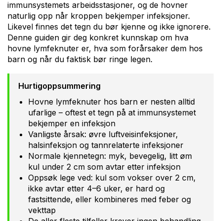
immunsystemets arbeidsstasjoner, og de hovner
naturlig opp når kroppen bekjemper infeksjoner.
Likevel finnes det tegn du bør kjenne og ikke ignorere.
Denne guiden gir deg konkret kunnskap om hva
hovne lymfeknuter er, hva som forårsaker dem hos
barn og når du faktisk bør ringe legen.
Hurtigoppsummering
Hovne lymfeknuter hos barn er nesten alltid
ufarlige – oftest et tegn på at immunsystemet
bekjemper en infeksjon
Vanligste årsak: øvre luftveisinfeksjoner,
halsinfeksjon og tannrelaterte infeksjoner
Normale kjennetegn: myk, bevegelig, litt øm
kul under 2 cm som avtar etter infeksjon
Oppsøk lege ved: kul som vokser over 2 cm,
ikke avtar etter 4–6 uker, er hard og
fastsittende, eller kombineres med feber og
vekttap