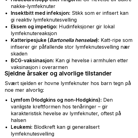
nakke-lymfeknuter
Insektbitt med infeksjon:
Stikk som er infisert kan
gi reaktiv lymfeknutesvelling
Eksem og impetigo:
Hudinfeksjoner gir lokal
lymfeknutereaksjon
Katteripesjuke (
Bartonella henselae
):
Katt-ripe som
infiserer gir påfallende stor lymfeknutesvelling nær
skaden
BCG-vaksinasjon:
Kan gi hevelse i armhulen etter
vaksinasjon i overarmen
Sjeldne årsaker og alvorlige tilstander
Svært sjelden er hovne lymfeknuter hos barn tegn på
noe mer alvorlig:
Lymfom (Hodgkins og non-Hodgkins):
Den
vanligste kreftformen hos tenåringer – gir
karakteristisk hevelse av lymfeknuter, oftest på
halsen
Leukemi:
Blodkreft kan gi generalisert
lymfeknutesvelling