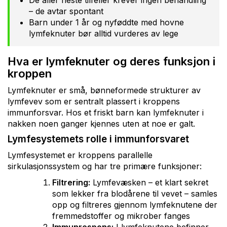
De aller fleste tilfeller krever ingen behandling
– de avtar spontant
Barn under 1 år og nyføddte med hovne
lymfeknuter bør alltid vurderes av lege
Hva er lymfeknuter og deres funksjon i
kroppen
Lymfeknuter er små, bønneformede strukturer av
lymfevev som er sentralt plassert i kroppens
immunforsvar. Hos et friskt barn kan lymfeknuter i
nakken noen ganger kjennes uten at noe er galt.
Lymfesystemets rolle i immunforsvaret
Lymfesystemet er kroppens parallelle
sirkulasjonssystem og har tre primære funksjoner:
Filtrering:
Lymfevæsken – et klart sekret
som lekker fra blodårene til vevet – samles
opp og filtreres gjennom lymfeknutene der
fremmedstoffer og mikrober fanges