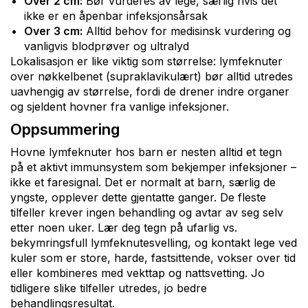
Over 2 cm:
Bør vurderes av lege, særlig hvis det
ikke er en åpenbar infeksjonsårsak
Over 3 cm:
Alltid behov for medisinsk vurdering og
vanligvis blodprøver og ultralyd
Lokalisasjon er like viktig som størrelse: lymfeknuter
over nøkkelbenet (supraklavikulært) bør alltid utredes
uavhengig av størrelse, fordi de drener indre organer
og sjeldent hovner fra vanlige infeksjoner.
Oppsummering
Hovne lymfeknuter hos barn er nesten alltid et tegn
på et aktivt immunsystem som bekjemper infeksjoner –
ikke et faresignal. Det er normalt at barn, særlig de
yngste, opplever dette gjentatte ganger. De fleste
tilfeller krever ingen behandling og avtar av seg selv
etter noen uker. Lær deg tegn på ufarlig vs.
bekymringsfull lymfeknutesvelling, og kontakt lege ved
kuler som er store, harde, fastsittende, vokser over tid
eller kombineres med vekttap og nattsvetting. Jo
tidligere slike tilfeller utredes, jo bedre
behandlingsresultat.