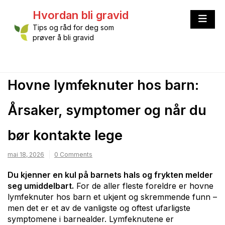
Skip
Hvordan bli gravid
to
content
Tips og råd for deg som
prøver å bli gravid
Hovne lymfeknuter hos barn:
Årsaker, symptomer og når du
bør kontakte lege
mai 18, 2026
0 Comments
Du kjenner en kul på barnets hals og frykten melder
seg umiddelbart.
For de aller fleste foreldre er hovne
lymfeknuter hos barn et ukjent og skremmende funn –
men det er et av de vanligste og oftest ufarligste
symptomene i barnealder. Lymfeknutene er