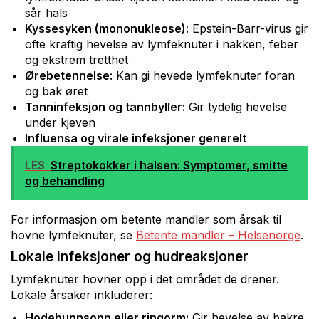
sår hals
Kyssesyken (mononukleose):
Epstein-Barr-virus gir
ofte kraftig hevelse av lymfeknuter i nakken, feber
og ekstrem tretthet
Ørebetennelse:
Kan gi hevede lymfeknuter foran
og bak øret
Tanninfeksjon og tannbyller:
Gir tydelig hevelse
under kjeven
Influensa og virale infeksjoner generelt
LES
Streptokokker i halsen: Symptomer, smitte
og behandling
For informasjon om betente mandler som årsak til
hovne lymfeknuter, se
Betente mandler – Helsenorge
.
Lokale infeksjoner og hudreaksjoner
Lymfeknuter hovner opp i det området de drener.
Lokale årsaker inkluderer:
Hodebunnsopp eller ringorm:
Gir hevelse av bakre