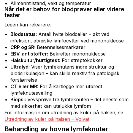
Allmenntilstand, vekt og temperatur
Når det er behov for blodprøver eller videre
tester
Legen kan rekvirere:
Blodstatus:
Antall hvite blodceller – økt ved
infeksjon, atypiske lymfocytter ved mononukleose
CRP og SR:
Betennelsesmarkører
EBV-antistoffer:
Bekrefter mononukleose
Halskultur/hurtigtest:
For streptokokker
Ultralyd:
Viser lymfeknutens indre struktur og
blodsirkulasjon – kan skille reaktiv fra patologisk
forstørrelse
CT eller MR:
For å kartlegge mer utbredt
lymfeknutesvelling
Biopsi:
Vevsprøve fra lymfeknuten – det eneste som
med sikkerhet kan utelukke lymfom
For informasjon om utredning av kuler på halsen, se
Utredning av kuler på halsen – Volvat
.
Behandling av hovne lymfeknuter