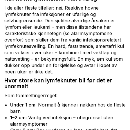
I de aller fleste tilfeller: nei. Reaktive hovne
lymfeknuter fra infeksjoner er ufarlige og
selvbegrensende. Den sjeldne alvorlige årsaken er
lymfom eller leukemi – men disse tilstandene har
karakteristiske kjennetegn (se alarmsymptomene
ovenfor) som skiller dem fra vanlig infeksjonsrelatert
lymfeknutesvelling. En hard, fastsittende, smertefri kul
som vokser over uker – kombinert med vekttap og
nattsvetting – er bekymringsfullt. En myk, øm kul som
dukker opp under en forkjølelse og avtar i løpet av
noen uker er ikke det.
Hvor store kan lymfeknuter bli før det er
unormalt
Som tommelfingerregel:
Under 1 cm:
Normalt å kjenne i nakken hos de fleste
barn
1–2 cm:
Vanlig ved infeksjon – ubegrenset uten
alarmsymptomer