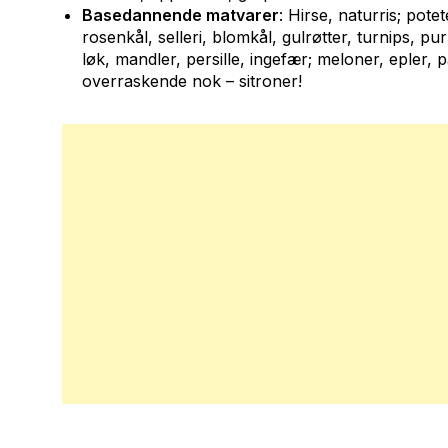
Basedannende matvarer
: Hirse, naturris; pote
rosenkål, selleri, blomkål, gulrøtter, turnips, p
løk, mandler, persille, ingefær; meloner, epler, 
overraskende nok – sitroner!