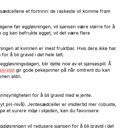
tesædcellene et fortrinn: de raskeste vil komme fram
dagene før eggløsningen, vil sjansen være større for å
ve og kan befrukte egget, vil det være flere
sningen at kvinnen er mest fruktbar. Hvis dere ikke har
or å bli gravid i det hele tatt.
eggløsningsdagen, blir dette noe av et sjansespill. Å
ekretet
gir gode pekepinner på når omtrent du kan
onen aldri.
nsynligheten for å bli gravid med ei jente.
øyt pH-nivå). Jentesædceller er imidlertid mer robuste,
e et surere miljø i skjeden, kan du favorisere
løsningen vil redusere sjansen for å bli gravid i det