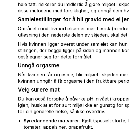
hele tatt, risikerer du imidlertid å gjøre miljøet i sk
disse metodene med forsiktighet, og unngå dem hvis d
Samleiestillinger for å bli gravid med ei je
Området rundt livmorhalsen er mer basisk (mindre
utløsning i den nederste delen av skjeden, skal det 
Hvis kvinnen ligger øverst under samleiet kan hun 
stillingen, der begge ligger på siden og mannen ko
også egner seg for dette formålet.
Unngå orgasme
Når kvinnen får orgasme, blir miljøet i skjeden m
kvinnen unngår å få orgasme i den fruktbare period
Velg surere mat
Du kan også forsøke å påvirke pH-nivået i kropp
Igjen, husk at et for surt miljø ikke er gunstig for
for din generelle helse, så ikke overdriv.
Syredannende matvarer
: Kjøtt (spesielt storfe
tomater, appelsiner, grapefrukt.