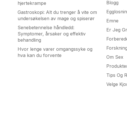
Blogg
hjertekrampe
Egglosni
Gastroskopi: Alt du trenger å vite om
undersøkelsen av mage og spiserør
Emne
Senebetennelse håndledd:
Er Jeg Gr
Symptomer, årsaker og effektiv
Forbered
behandling
Forsknin
Hvor lenge varer omgangssyke og
hva kan du forvente
Om Sex
Produkte
Tips Og 
Velge Kj