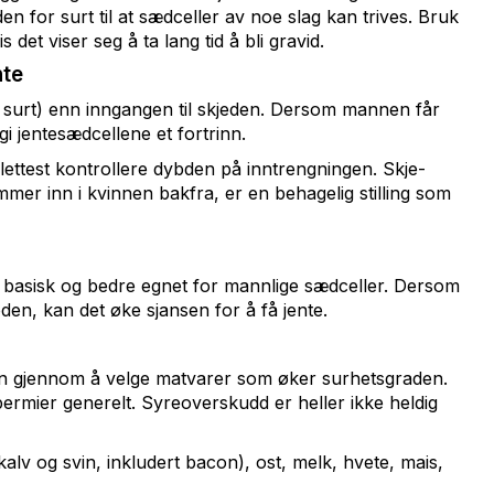
jeden for surt til at sædceller av noe slag kan trives. Bruk
et viser seg å ta lang tid å bli gravid.
nte
 surt) enn inngangen til skjeden. Dersom mannen får
gi jentesædcellene et fortrinn.
lettest kontrollere dybden på inntrengningen. Skje-
mmer inn i kvinnen bakfra, er en behagelig stilling som
er basisk og bedre egnet for mannlige sædceller. Dersom
en, kan det øke sjansen for å få jente.
en gjennom å velge matvarer som øker surhetsgraden.
 spermier generelt. Syreoverskudd er heller ikke heldig
, kalv og svin, inkludert bacon), ost, melk, hvete, mais,