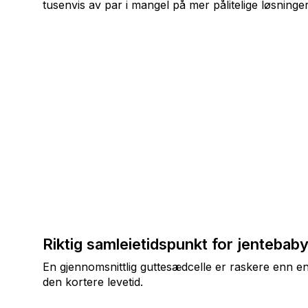
tusenvis av par i mangel på mer pålitelige løsninge
Riktig samleietidspunkt for jentebab
En gjennomsnittlig guttesædcelle er raskere enn en 
den kortere levetid.