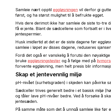
Samleie nært opptil
eggløsningen
vil derfor gi gut
først, og ha størst mulighet til å befrukte egget.
Hvis dere derimot ikke har samleie de siste to-tre 
få ei jente. Blant de sædcellene som fortsatt er i li
jentespermier.
Husk imidlertid at det er de siste dagene før egglø
samleie i løpet av disses dagene, reduseres sjansen f
Fordi det også er vanskelig å forutsi den nøyaktige 
bruke
eggløsningstester
og å følge med på
livmors
forvente eggløsning, men helt presis blir informasj
Skap et jentevennlig miljø
pH-nivået (surhetsgraden) i skjeden kan påvirke san
Sædceller trives generelt bedre i et basisk miljø (h
og tåler lave pH-nivåer bedre. Ved å forsøke å skap
jentesæden.
På samme måte som det å unngå samleie like før egg