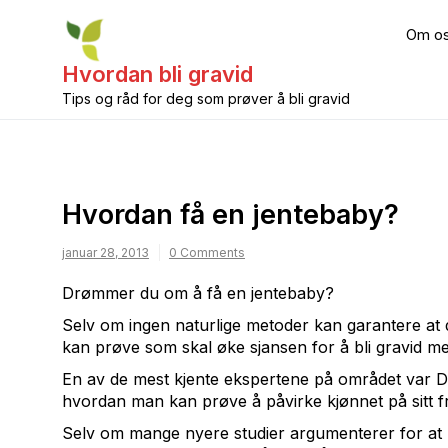
Skip
to
Om o
content
Hvordan bli gravid
Tips og råd for deg som prøver å bli gravid
Hvordan få en jentebaby?
januar 28, 2013
0 Comments
Drømmer du om å få en jentebaby?
Selv om ingen naturlige metoder kan garantere at d
kan prøve som skal øke sjansen for å bli gravid med
En av de mest kjente ekspertene på området var D
hvordan man kan prøve å påvirke kjønnet på sitt f
Selv om mange nyere studier argumenterer for at Dr