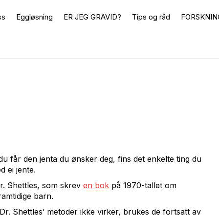
ss
Eggløsning
ER JEG GRAVID?
Tips og råd
FORSKNIN
u får den jenta du ønsker deg, fins det enkelte ting du
 ei jente.
r. Shettles, som skrev
en bok
på 1970-tallet om
ramtidige barn.
. Shettles’ metoder ikke virker, brukes de fortsatt av