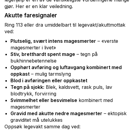
gjør. Her er en klar veiledning.
Akutte faresignaler
Ring 113 eller dra umiddelbart til legevakt/akuttmottak
ved:
Plutselig, svært intens magesmerter
– «verste
magesmerter i livet»
Stiv, bretthardt spent mage
– tegn på
bukhinnebetennelse
Opphørt avføring og luftavgang kombinert med
oppkast
– mulig tarmslyng
Blod i avføringen eller oppkastet
Tegn på sjokk:
Blek, kaldsvett, rask puls, lav
blodtrykk, forvirring
Svimmelhet eller besvimelse
kombinert med
magesmerter
Gravid med akutte nedre magesmerter
– ektopisk
graviditet må utelukkes
Oppsøk legevakt samme dag ved: