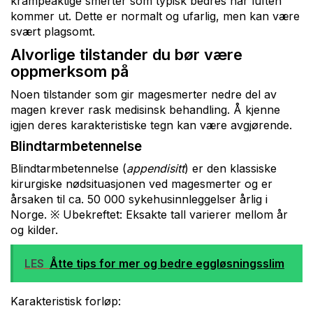
krampeaktige smerter som typisk bedres når luften
kommer ut. Dette er normalt og ufarlig, men kan være
svært plagsomt.
Alvorlige tilstander du bør være
oppmerksom på
Noen tilstander som gir magesmerter nedre del av
magen krever rask medisinsk behandling. Å kjenne
igjen deres karakteristiske tegn kan være avgjørende.
Blindtarmbetennelse
Blindtarmbetennelse (
appendisitt
) er den klassiske
kirurgiske nødsituasjonen ved magesmerter og er
årsaken til ca. 50 000 sykehusinnleggelser årlig i
Norge. ※ Ubekreftet: Eksakte tall varierer mellom år
og kilder.
LES
Åtte tips for mer og bedre eggløsningsslim
Karakteristisk forløp: