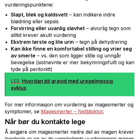
vurderingspunktene:
Slapt, blek og kaldsvett
– kan indikere indre
blødning eller sepsis
Forvirring eller uvanlig sløvhet
– alvorlig tegn som
alltid krever akutt vurdering
Ekstrem tørste og lite urin
– tegn på dehydrering
Kan ikke finne en komfortabel stilling og vrier seg
av smerte
– vs. den som ligger stille og unngår
bevegelse (sistnevnte er mer bekymringsfullt og kan
tyde på peritonitt)
LES
Hvordan bli gravid med uregelmessig
syklus
For mer informasjon om vurdering av magesmerter og
symptomer, se
Magesmerter – Nettdoktor
.
Når bør du kontakte lege
Å avgjøre om magesmerter nedre del av magen krever
legehjelp er en av de vanskeligste vurderingene mange