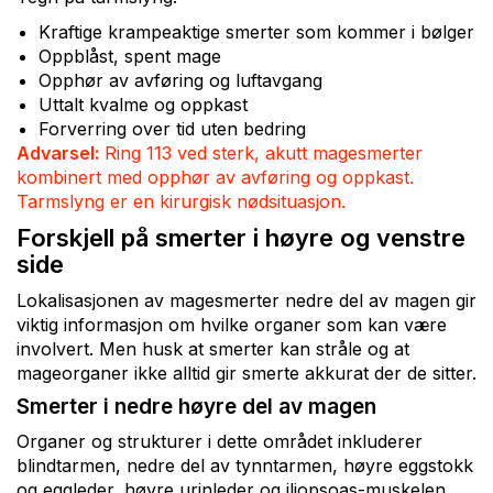
Kraftige krampeaktige smerter som kommer i bølger
Oppblåst, spent mage
Opphør av avføring og luftavgang
Uttalt kvalme og oppkast
Forverring over tid uten bedring
Advarsel:
Ring 113 ved sterk, akutt magesmerter
kombinert med opphør av avføring og oppkast.
Tarmslyng er en kirurgisk nødsituasjon.
Forskjell på smerter i høyre og venstre
side
Lokalisasjonen av magesmerter nedre del av magen gir
viktig informasjon om hvilke organer som kan være
involvert. Men husk at smerter kan stråle og at
mageorganer ikke alltid gir smerte akkurat der de sitter.
Smerter i nedre høyre del av magen
Organer og strukturer i dette området inkluderer
blindtarmen, nedre del av tynntarmen, høyre eggstokk
og eggleder, høyre urinleder og iliopsoas-muskelen.