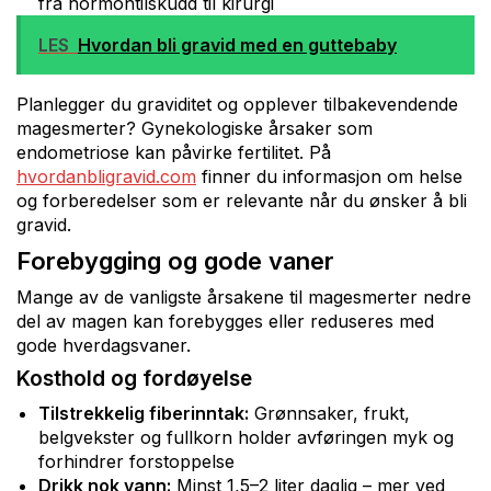
fra hormontilskudd til kirurgi
LES
Hvordan bli gravid med en guttebaby
Planlegger du graviditet og opplever tilbakevendende
magesmerter? Gynekologiske årsaker som
endometriose kan påvirke fertilitet. På
hvordanbligravid.com
finner du informasjon om helse
og forberedelser som er relevante når du ønsker å bli
gravid.
Forebygging og gode vaner
Mange av de vanligste årsakene til magesmerter nedre
del av magen kan forebygges eller reduseres med
gode hverdagsvaner.
Kosthold og fordøyelse
Tilstrekkelig fiberinntak:
Grønnsaker, frukt,
belgvekster og fullkorn holder avføringen myk og
forhindrer forstoppelse
Drikk nok vann:
Minst 1,5–2 liter daglig – mer ved