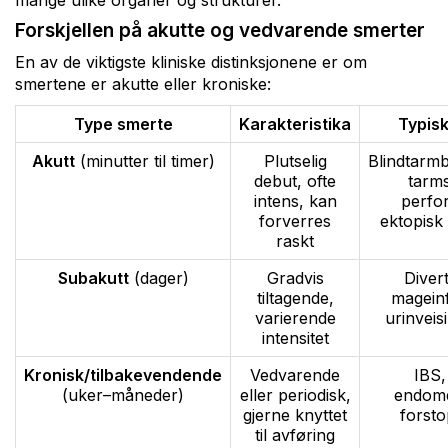
mange ulike organer og strukturer.
Forskjellen på akutte og vedvarende smerter
En av de viktigste kliniske distinksjonene er om
smertene er akutte eller kroniske:
Type smerte
Karakteristika
Typisk
Akutt
(minutter til timer)
Plutselig
Blindtarmb
debut, ofte
tarms
intens, kan
perfor
forverres
ektopisk 
raskt
Subakutt
(dager)
Gradvis
Diverti
tiltagende,
mageinf
varierende
urinveis
intensitet
Kronisk/tilbakevendende
Vedvarende
IBS,
(uker–måneder)
eller periodisk,
endome
gjerne knyttet
forsto
til avføring