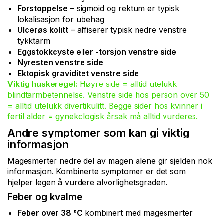
Forstoppelse
– sigmoid og rektum er typisk
lokalisasjon for ubehag
Ulcerøs kolitt
– affiserer typisk nedre venstre
tykktarm
Eggstokkcyste eller -torsjon venstre side
Nyresten venstre side
Ektopisk graviditet venstre side
Viktig huskeregel:
Høyre side = alltid utelukk
blindtarmbetennelse. Venstre side hos person over 50
= alltid utelukk divertikulitt. Begge sider hos kvinner i
fertil alder = gynekologisk årsak må alltid vurderes.
Andre symptomer som kan gi viktig
informasjon
Magesmerter nedre del av magen alene gir sjelden nok
informasjon. Kombinerte symptomer er det som
hjelper legen å vurdere alvorlighetsgraden.
Feber og kvalme
Feber over 38 °C
kombinert med magesmerter