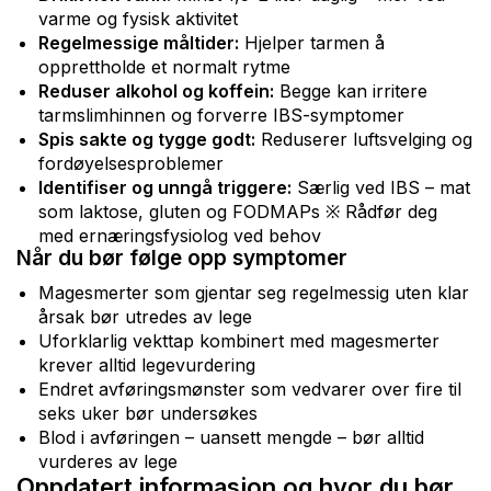
varme og fysisk aktivitet
Regelmessige måltider:
Hjelper tarmen å
opprettholde et normalt rytme
Reduser alkohol og koffein:
Begge kan irritere
tarmslimhinnen og forverre IBS-symptomer
Spis sakte og tygge godt:
Reduserer luftsvelging og
fordøyelsesproblemer
Identifiser og unngå triggere:
Særlig ved IBS – mat
som laktose, gluten og FODMAPs ※ Rådfør deg
med ernæringsfysiolog ved behov
Når du bør følge opp symptomer
Magesmerter som gjentar seg regelmessig uten klar
årsak bør utredes av lege
Uforklarlig vekttap kombinert med magesmerter
krever alltid legevurdering
Endret avføringsmønster som vedvarer over fire til
seks uker bør undersøkes
Blod i avføringen – uansett mengde – bør alltid
vurderes av lege
Oppdatert informasjon og hvor du bør