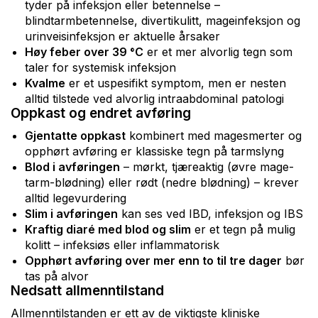
tyder på infeksjon eller betennelse –
blindtarmbetennelse, divertikulitt, mageinfeksjon og
urinveisinfeksjon er aktuelle årsaker
Høy feber over 39 °C
er et mer alvorlig tegn som
taler for systemisk infeksjon
Kvalme
er et uspesifikt symptom, men er nesten
alltid tilstede ved alvorlig intraabdominal patologi
Oppkast og endret avføring
Gjentatte oppkast
kombinert med magesmerter og
opphørt avføring er klassiske tegn på tarmslyng
Blod i avføringen
– mørkt, tjæreaktig (øvre mage-
tarm-blødning) eller rødt (nedre blødning) – krever
alltid legevurdering
Slim i avføringen
kan ses ved IBD, infeksjon og IBS
Kraftig diaré med blod og slim
er et tegn på mulig
kolitt – infeksiøs eller inflammatorisk
Opphørt avføring over mer enn to til tre dager
bør
tas på alvor
Nedsatt allmenntilstand
Allmenntilstanden er ett av de viktigste kliniske