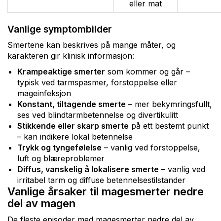
eller mat
Vanlige symptombilder
Smertene kan beskrives på mange måter, og
karakteren gir klinisk informasjon:
Krampeaktige smerter
som kommer og går –
typisk ved tarmspasmer, forstoppelse eller
mageinfeksjon
Konstant, tiltagende smerte
– mer bekymringsfullt,
ses ved blindtarmbetennelse og divertikulitt
Stikkende eller skarp smerte
på ett bestemt punkt
– kan indikere lokal betennelse
Trykk og tyngefølelse
– vanlig ved forstoppelse,
luft og blæreproblemer
Diffus, vanskelig å lokalisere smerte
– vanlig ved
irritabel tarm og diffuse betennelsestilstander
Vanlige årsaker til magesmerter nedre
del av magen
De fleste episoder med magesmerter nedre del av