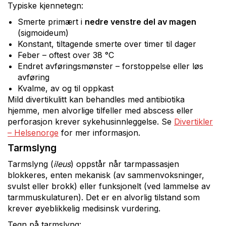
Typiske kjennetegn:
Smerte primært i
nedre venstre del av magen
(sigmoideum)
Konstant, tiltagende smerte over timer til dager
Feber – oftest over 38 °C
Endret avføringsmønster – forstoppelse eller løs
avføring
Kvalme, av og til oppkast
Mild divertikulitt kan behandles med antibiotika
hjemme, men alvorlige tilfeller med abscess eller
perforasjon krever sykehusinnleggelse. Se
Divertikler
– Helsenorge
for mer informasjon.
Tarmslyng
Tarmslyng (
ileus
) oppstår når tarmpassasjen
blokkeres, enten mekanisk (av sammenvoksninger,
svulst eller brokk) eller funksjonelt (ved lammelse av
tarmmuskulaturen). Det er en alvorlig tilstand som
krever øyeblikkelig medisinsk vurdering.
Tegn på tarmslyng: