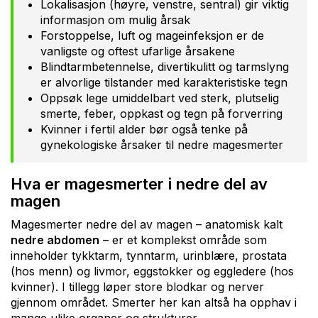
Lokalisasjon (høyre, venstre, sentral) gir viktig
informasjon om mulig årsak
Forstoppelse, luft og mageinfeksjon er de
vanligste og oftest ufarlige årsakene
Blindtarmbetennelse, divertikulitt og tarmslyng
er alvorlige tilstander med karakteristiske tegn
Oppsøk lege umiddelbart ved sterk, plutselig
smerte, feber, oppkast og tegn på forverring
Kvinner i fertil alder bør også tenke på
gynekologiske årsaker til nedre magesmerter
Hva er magesmerter i nedre del av
magen
Magesmerter nedre del av magen – anatomisk kalt
nedre abdomen
– er et komplekst område som
inneholder tykktarm, tynntarm, urinblære, prostata
(hos menn) og livmor, eggstokker og eggledere (hos
kvinner). I tillegg løper store blodkar og nerver
gjennom området. Smerter her kan altså ha opphav i