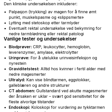
Den kliniske undersøkelsen inkluderer:
Palpasjon (trykking) av magen for å finne ømt
punkt, muskelspasme og «slippsmerte»
Lytting med stetoskop etter tarmlyder
Eventuelt rektal undersøkelse ved bekymring for
nedre tarmblødning eller rektal patologi
Vanlige tester og undersøkelser
Blodprøver:
CRP, leukocytter, hemoglobin,
leverenzymer, amylase, elektrolytter
Urinprøve:
For å utelukke urinveisinfeksjon og
nyrestein
Graviditetstest:
Alltid hos kvinner i fertil alder med
nedre magesmerter
Ultralyd:
Kan vise blindtarmen, eggstokker,
galleblæren og andre strukturer
CT abdomen:
Gullstandard ved akutte magesmerter
der årsaken er uklar – svært god sensitivitet for de
fleste alvorlige tilstander
Endoskopi:
Koloskopi for vurdering av tykktarmen