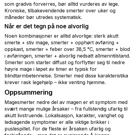
som gradvis forverres, bør alltid vurderes av lege.
Kroniske, tilbakevendende smerter over uker og
måneder bør utredes systematisk.
Når er det tegn på noe alvorlig
Noen kombinasjoner er alltid alvorlige: sterk akutt
smerte + stiv mage, smerter + opphørt avføring +
oppkast, smerter + feber over 38,5 °C, smerter + blod
i avføringen, smerter + alvorlig nedsatt allmenntilstand.
Smerter som starter diffust og forflytter seg til nedre
høyre mage i løpet av timer er typisk for
blindtarmbetennelse. Smerter med disse karakteristika
krever rask legehjelp – ikke venting hjemme.
Oppsummering
Magesmerter nedre del av magen er et symptom med
svært mange mulige årsaker – fra fullstendig ufarlig til
akutt livstruende. Lokalisasjon, karakter, varighet og
ledsagende symptomer er alle viktige brikker i
puslespillet. For de fleste er årsaken ufarlig og