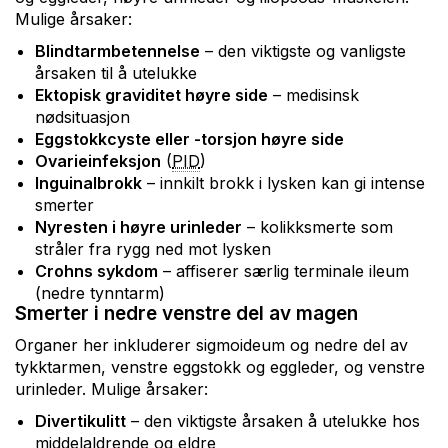
Mulige årsaker:
Blindtarmbetennelse
– den viktigste og vanligste
årsaken til å utelukke
Ektopisk graviditet høyre side
– medisinsk
nødsituasjon
Eggstokkcyste eller -torsjon høyre side
Ovarieinfeksjon
(
PID
)
Inguinalbrokk
– innkilt brokk i lysken kan gi intense
smerter
Nyresten i høyre urinleder
– kolikksmerte som
stråler fra rygg ned mot lysken
Crohns sykdom
– affiserer særlig terminale ileum
(nedre tynntarm)
Smerter i nedre venstre del av magen
Organer her inkluderer sigmoideum og nedre del av
tykktarmen, venstre eggstokk og eggleder, og venstre
urinleder. Mulige årsaker:
Divertikulitt
– den viktigste årsaken å utelukke hos
middelaldrende og eldre