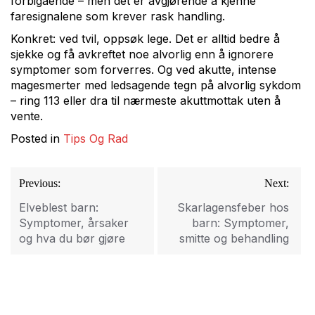
forbigående – men det er avgjørende å kjenne
faresignalene som krever rask handling.
Konkret: ved tvil, oppsøk lege. Det er alltid bedre å
sjekke og få avkreftet noe alvorlig enn å ignorere
symptomer som forverres. Og ved akutte, intense
magesmerter med ledsagende tegn på alvorlig sykdom
– ring 113 eller dra til nærmeste akuttmottak uten å
vente.
Posted in
Tips Og Rad
Innleggsnavigasjon
Previous:
Next:
Elveblest barn:
Skarlagensfeber hos
Symptomer, årsaker
barn: Symptomer,
og hva du bør gjøre
smitte og behandling