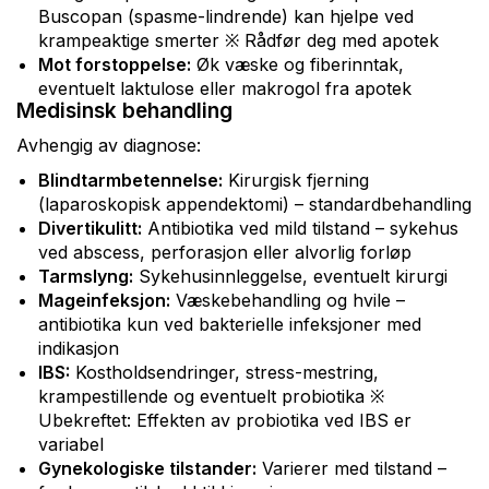
Buscopan (spasme-lindrende) kan hjelpe ved
krampeaktige smerter ※ Rådfør deg med apotek
Mot forstoppelse:
Øk væske og fiberinntak,
eventuelt laktulose eller makrogol fra apotek
Medisinsk behandling
Avhengig av diagnose:
Blindtarmbetennelse:
Kirurgisk fjerning
(laparoskopisk appendektomi) – standardbehandling
Divertikulitt:
Antibiotika ved mild tilstand – sykehus
ved abscess, perforasjon eller alvorlig forløp
Tarmslyng:
Sykehusinnleggelse, eventuelt kirurgi
Mageinfeksjon:
Væskebehandling og hvile –
antibiotika kun ved bakterielle infeksjoner med
indikasjon
IBS:
Kostholdsendringer, stress-mestring,
krampestillende og eventuelt probiotika ※
Ubekreftet: Effekten av probiotika ved IBS er
variabel
Gynekologiske tilstander:
Varierer med tilstand –