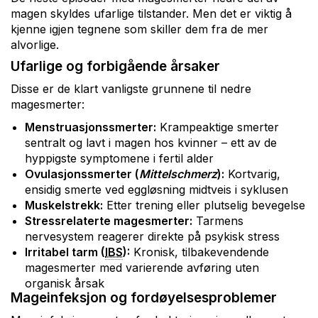
magen skyldes ufarlige tilstander. Men det er viktig å
kjenne igjen tegnene som skiller dem fra de mer
alvorlige.
Ufarlige og forbigående årsaker
Disse er de klart vanligste grunnene til nedre
magesmerter:
Menstruasjonssmerter:
Krampeaktige smerter
sentralt og lavt i magen hos kvinner – ett av de
hyppigste symptomene i fertil alder
Ovulasjonssmerter (
Mittelschmerz
):
Kortvarig,
ensidig smerte ved eggløsning midtveis i syklusen
Muskelstrekk:
Etter trening eller plutselig bevegelse
Stressrelaterte magesmerter:
Tarmens
nervesystem reagerer direkte på psykisk stress
Irritabel tarm (
IBS
):
Kronisk, tilbakevendende
magesmerter med varierende avføring uten
organisk årsak
Mageinfeksjon og fordøyelsesproblemer