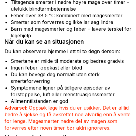
Tiltagende smerter i nedre høyre mage over timer –
utelukk blindtarmbetennelse
Feber over 38,5 °C kombinert med magesmerter
Smerter som forverres og ikke lar seg lindre
Barn med magesmerter og feber – lavere terskel for
legehjelp
Når du kan se an situasjonen
Du kan observere hjemme i ett til to døgn dersom:
Smertene er milde til moderate og bedres gradvis
Ingen feber, oppkast eller blod
Du kan bevege deg normalt uten sterk
smerteforverring
Symptomene ligner på tidligere episoder av
forstoppelse, luft eller menstruasjonssmerter
Allmenntilstanden er god
Advarsel:
Oppsøk lege hvis du er usikker. Det er alltid
bedre å sjekke og få avkreftet noe alvorlig enn å vente
for lenge. Magesmerter nedre del av magen som
forverres etter noen timer bør aldri ignoreres.