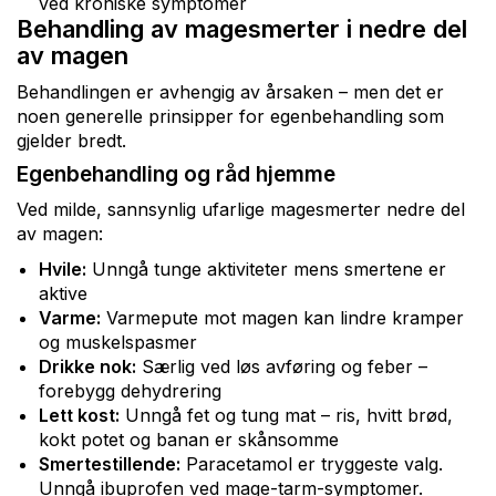
ved kroniske symptomer
Behandling av magesmerter i nedre del
av magen
Behandlingen er avhengig av årsaken – men det er
noen generelle prinsipper for egenbehandling som
gjelder bredt.
Egenbehandling og råd hjemme
Ved milde, sannsynlig ufarlige magesmerter nedre del
av magen:
Hvile:
Unngå tunge aktiviteter mens smertene er
aktive
Varme:
Varmepute mot magen kan lindre kramper
og muskelspasmer
Drikke nok:
Særlig ved løs avføring og feber –
forebygg dehydrering
Lett kost:
Unngå fet og tung mat – ris, hvitt brød,
kokt potet og banan er skånsomme
Smertestillende:
Paracetamol er tryggeste valg.
Unngå ibuprofen ved mage-tarm-symptomer.