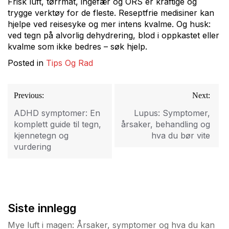
Frisk luft, tørrmat, ingefær og ORS er kraftige og
trygge verktøy for de fleste. Reseptfrie medisiner kan
hjelpe ved reisesyke og mer intens kvalme. Og husk:
ved tegn på alvorlig dehydrering, blod i oppkastet eller
kvalme som ikke bedres – søk hjelp.
Posted in
Tips Og Rad
Innleggsnavigasjon
Previous:
Next:
ADHD symptomer: En
Lupus: Symptomer,
komplett guide til tegn,
årsaker, behandling og
kjennetegn og
hva du bør vite
vurdering
Siste innlegg
Mye luft i magen: Årsaker, symptomer og hva du kan