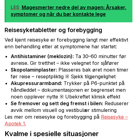
LES
Magesmerter nedre del av magen: Årsaker,
symptomer og når du bør kontakte lege
Reisesyketabletter og forebygging
Ved kjent reisesyke er forebygging langt mer effektivt
enn behandling etter at symptomene har startet:
Antihistaminer (meklozin):
Ta 30–60 minutter før
avreise. Gir tretthet – ikke velegnet for sjåfører
Skopolaminplaster:
Plasseres bak øret noen timer
før reise – reseptpliktig ※ Sjekk tilgjengelighet
Akupressurarmband:
Trykker på P6-punktet på
håndleddet – dokumentasjonen er begrenset men
noen opplever nytte ※ Ubekreftet klinisk effekt
Se fremover og sett deg fremst i bilen:
Reduserer
avvik mellom visuell og vestibulær stimulering
Les mer om reisesyke og forebygging på
Reisesyke –
Apotek 1
.
Kvalme i spesielle situasjoner