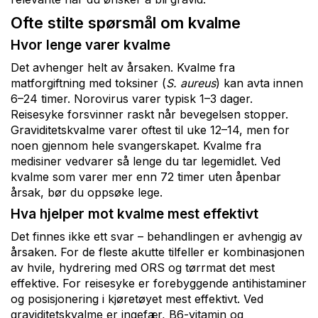
Ofte stilte spørsmål om kvalme
Hvor lenge varer kvalme
Det avhenger helt av årsaken. Kvalme fra
matforgiftning med toksiner (
S. aureus
) kan avta innen
6–24 timer. Norovirus varer typisk 1–3 dager.
Reisesyke forsvinner raskt når bevegelsen stopper.
Graviditetskvalme varer oftest til uke 12–14, men for
noen gjennom hele svangerskapet. Kvalme fra
medisiner vedvarer så lenge du tar legemidlet. Ved
kvalme som varer mer enn 72 timer uten åpenbar
årsak, bør du oppsøke lege.
Hva hjelper mot kvalme mest effektivt
Det finnes ikke ett svar – behandlingen er avhengig av
årsaken. For de fleste akutte tilfeller er kombinasjonen
av hvile, hydrering med ORS og tørrmat det mest
effektive. For reisesyke er forebyggende antihistaminer
og posisjonering i kjøretøyet mest effektivt. Ved
graviditetskvalme er ingefær, B6-vitamin og