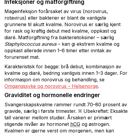
Infeksjoner og matforgiftning
Mageinfeksjon forårsaket av virus (norovirus,
rotavirus) eller bakterier er blant de vanligste
grunnene til akutt kvalme. Norovirus er særlig kjent
for rask og kraftig debut med kvalme, oppkast og
diaré. Matforgiftning fra bakterietoksiner – særlig
Staphylococcus aureus
– kan gi ekstrem kvalme og
oppkast allerede innen 1–6 timer etter inntak av
forurenset mat.
Karakteristisk for begge: brå debut, kombinasjon av
kvalme og diaré, bedring vanligvis innen 1–3 dager. For
informasjon om norovirus og behandling, se
Omgangssyke og norovirus – Helsenorge
.
Graviditet og hormonelle endringer
Svangerskapskvalme rammer rundt 70–80 prosent av
gravide, særlig i første trimester. ※ Ubekreftet: Eksakte
tall varierer mellom studier. Årsaken er primært
stigende nivåer av hormonet
hCG
og østrogen.
Kvalmen er gjerne verst om morgenen, men kan