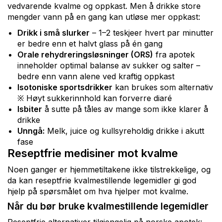
vedvarende kvalme og oppkast. Men å drikke store
mengder vann på en gang kan utløse mer oppkast:
Drikk i små slurker
– 1–2 teskjeer hvert par minutter
er bedre enn et halvt glass på én gang
Orale rehydreringsløsninger (ORS)
fra apotek
inneholder optimal balanse av sukker og salter –
bedre enn vann alene ved kraftig oppkast
Isotoniske sportsdrikker
kan brukes som alternativ
※ Høyt sukkerinnhold kan forverre diaré
Isbiter
å sutte på tåles av mange som ikke klarer å
drikke
Unngå:
Melk, juice og kullsyreholdig drikke i akutt
fase
Reseptfrie medisiner mot kvalme
Noen ganger er hjemmetiltakene ikke tilstrekkelige, og
da kan reseptfrie kvalmestillende legemidler gi god
hjelp på spørsmålet om hva hjelper mot kvalme.
Når du bør bruke kvalmestillende legemidler