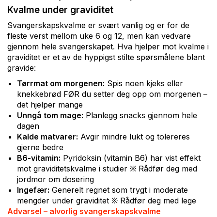
Kvalme under graviditet
Svangerskapskvalme er svært vanlig og er for de
fleste verst mellom uke 6 og 12, men kan vedvare
gjennom hele svangerskapet. Hva hjelper mot kvalme i
graviditet er et av de hyppigst stilte spørsmålene blant
gravide:
Tørrmat om morgenen:
Spis noen kjeks eller
knekkebrød FØR du setter deg opp om morgenen –
det hjelper mange
Unngå tom mage:
Planlegg snacks gjennom hele
dagen
Kalde matvarer:
Avgir mindre lukt og tolereres
gjerne bedre
B6-vitamin:
Pyridoksin (vitamin B6) har vist effekt
mot graviditetskvalme i studier ※ Rådfør deg med
jordmor om dosering
Ingefær:
Generelt regnet som trygt i moderate
mengder under graviditet ※ Rådfør deg med lege
Advarsel – alvorlig svangerskapskvalme