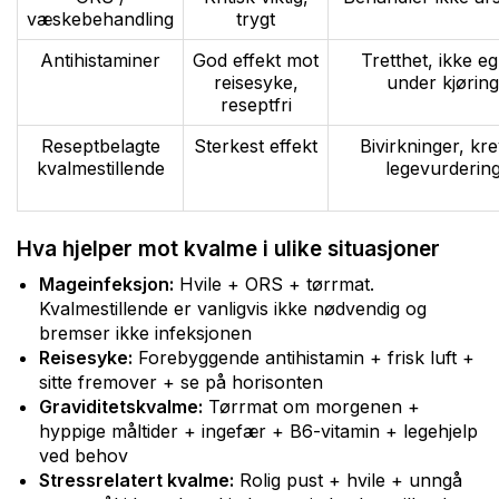
væskebehandling
trygt
Antihistaminer
God effekt mot
Tretthet, ikke e
reisesyke,
under kjøring
reseptfri
Reseptbelagte
Sterkest effekt
Bivirkninger, kr
kvalmestillende
legevurderin
Hva hjelper mot kvalme i ulike situasjoner
Mageinfeksjon:
Hvile + ORS + tørrmat.
Kvalmestillende er vanligvis ikke nødvendig og
bremser ikke infeksjonen
Reisesyke:
Forebyggende antihistamin + frisk luft +
sitte fremover + se på horisonten
Graviditetskvalme:
Tørrmat om morgenen +
hyppige måltider + ingefær + B6-vitamin + legehjelp
ved behov
Stressrelatert kvalme:
Rolig pust + hvile + unngå