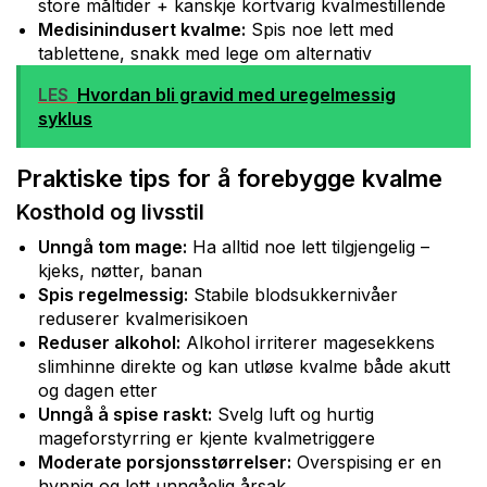
store måltider + kanskje kortvarig kvalmestillende
Medisinindusert kvalme:
Spis noe lett med
tablettene, snakk med lege om alternativ
LES
Hvordan bli gravid med uregelmessig
syklus
Praktiske tips for å forebygge kvalme
Kosthold og livsstil
Unngå tom mage:
Ha alltid noe lett tilgjengelig –
kjeks, nøtter, banan
Spis regelmessig:
Stabile blodsukkernivåer
reduserer kvalmerisikoen
Reduser alkohol:
Alkohol irriterer magesekkens
slimhinne direkte og kan utløse kvalme både akutt
og dagen etter
Unngå å spise raskt:
Svelg luft og hurtig
mageforstyrring er kjente kvalmetriggere
Moderate porsjonsstørrelser:
Overspising er en
hyppig og lett unngåelig årsak