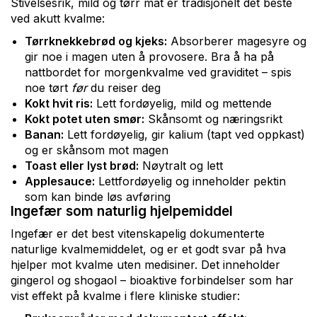
Stivelsesrik, mild og tørr mat er tradisjonelt det beste
ved akutt kvalme:
Tørrknekkebrød og kjeks:
Absorberer magesyre og
gir noe i magen uten å provosere. Bra å ha på
nattbordet for morgenkvalme ved graviditet – spis
noe tørt
før
du reiser deg
Kokt hvit ris:
Lett fordøyelig, mild og mettende
Kokt potet uten smør:
Skånsomt og næringsrikt
Banan:
Lett fordøyelig, gir kalium (tapt ved oppkast)
og er skånsom mot magen
Toast eller lyst brød:
Nøytralt og lett
Applesauce:
Lettfordøyelig og inneholder pektin
som kan binde løs avføring
Ingefær som naturlig hjelpemiddel
Ingefær er det best vitenskapelig dokumenterte
naturlige kvalmemiddelet, og er et godt svar på hva
hjelper mot kvalme uten medisiner. Det inneholder
gingerol og shogaol – bioaktive forbindelser som har
vist effekt på kvalme i flere kliniske studier: