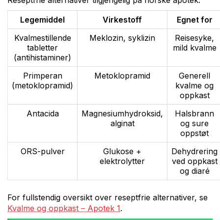
Reseptfrie alternativer tilgjengelig på norske apotek:
Legemiddel
Virkestoff
Egnet for
Kvalmestillende
Meklozin, syklizin
Reisesyke,
tabletter
mild kvalme
(antihistaminer)
Primperan
Metoklopramid
Generell
(metoklopramid)
kvalme og
oppkast
Antacida
Magnesiumhydroksid,
Halsbrann
alginat
og sure
oppstøt
ORS-pulver
Glukose +
Dehydrering
elektrolytter
ved oppkast
og diaré
For fullstendig oversikt over reseptfrie alternativer, se
Kvalme og oppkast – Apotek 1
.