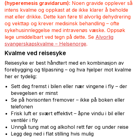
(hyperemesis gravidarum):
Noen gravide opplever så
intens kvalme og oppkast at de ikke klarer å beholde
mat eller drikke. Dette kan føre til alvorlig dehydrering
og vekttap og krever medisinsk behandling – ofte
sykehusinnleggelse med intravenøs væske. Oppsøk
lege umiddelbart ved tegn på dette. Se
Alvorlig
svangerskapskvalme – Helsenorge
.
Kvalme ved reisesyke
Reisesyke er best håndtert med en kombinasjon av
forebygging og tilpasning – og hva hjelper mot kvalme
her er tydelig:
Sett deg fremst i bilen eller nær vingene i fly – der
bevegelsen er minst
Se på horisonten fremover – ikke på boken eller
telefonen
Frisk luft er svært effektivt – åpne vindu i bil eller
ventilér i fly
Unngå tung mat og alkohol rett før og under reise
Legg deg ned i flat stilling hvis mulig