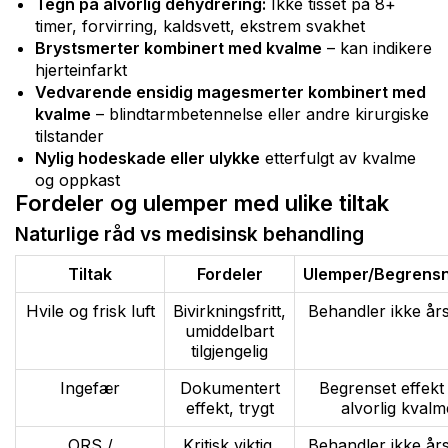
Tegn på alvorlig dehydrering:
Ikke tisset på 8+
timer, forvirring, kaldsvett, ekstrem svakhet
Brystsmerter kombinert med kvalme
– kan indikere
hjerteinfarkt
Vedvarende ensidig magesmerter kombinert med
kvalme
– blindtarmbetennelse eller andre kirurgiske
tilstander
Nylig hodeskade eller ulykke
etterfulgt av kvalme
og oppkast
Fordeler og ulemper med ulike tiltak
Naturlige råd vs medisinsk behandling
Tiltak
Fordeler
Ulemper/Begrensn
Hvile og frisk luft
Bivirkningsfritt,
Behandler ikke år
umiddelbart
tilgjengelig
Ingefær
Dokumentert
Begrenset effekt
effekt, trygt
alvorlig kvalm
ORS /
Kritisk viktig,
Behandler ikke år