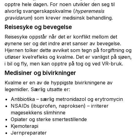
opptre hele dagen. For noen utvikler den seg til
alvorlig svangerskapskvalme (
hyperemesis
gravidarum
) som krever medisinsk behandling.
Reisesyke og bevegelse
Reisesyke oppstår når det er konflikt mellom det
øynene ser og det indre øret sanser av bevegelse.
Hjernen tolker dette avviket som tegn på forgiftning og
utløser kvelrefleks og kvalme. Det er vanligst på sjøen,
i bil og fly, men kan opptre på tog og ved VR-bruk.
Medisiner og bivirkninger
Kvalme er en av de hyppigste bivirkningene av
legemidler. Særlig utsatte er:
Antibiotika – særlig metronidazol og erytromycin
NSAIDs (ibuprofen, naproksen) – irriterer
magesekkens slimhinne
Opiater og sterke smertestillende
Kjemoterapi
Jernpreparater