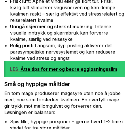
Frisk luft:
Åpne et vindu eller gå kort tur. Frisk,
kjølig luft stimulerer vagusnerven og kan dempe
kvalmen raskt – særlig effektivt ved stressrelatert og
reiserelatert kvalme
Unngå skjermer og sterk stimulering:
Intense
visuelle inntrykk og skjermbruk kan forverre
kvalme, særlig ved reisesyke
Rolig pust:
Langsom, dyp pusting aktiverer det
parasympatiske nervesystemet og kan redusere
kvalme ved stress og angst
LES
Åtte tips for mer og bedre eggløsningsslim
Små og hyppige måltider
En tom mage produserer magesyre uten noe å jobbe
med, noe som forsterker kvalmen. En overfylt mage
gir trykk mot mellomgulvet og forverrer den.
Løsningen er balansen:
Spis lille, hyppige porsjoner – gjerne hvert 1–2 time i
stedet for tre store måltider