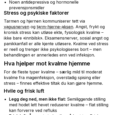
Noen antidepressiva og hormonelle
prevensjonsmidler
Stress og psykiske faktorer
Tarmen og hjernen kommuniserer tett via
vagusnerven
og
tarm-hjerne-aksen
. Angst, frykt og
kronisk stress kan utløse ekte, fysiologisk kvalme –
ikke bare «innbilsk». Eksamensnerver, sosial angst og
panikkanfall er alle kjente utløsere. Kvalme ved stress
er reell og trenger ikke psykologiseres bort – men
behandlingen er annerledes enn ved infeksjon.
Hva hjelper mot kvalme hjemme
For de fleste typer kvalme – særlig mild til moderat
kvalme fra mageinfeksjon, overstadig spising eller
stress – finnes effektive tiltak du kan gjøre hjemme.
Hvile og frisk luft
Legg deg ned, men ikke flat:
Semiliggende stilling
med hodet lett hevet reduserer kvalme – flat stilling
kan forverre ved refluks