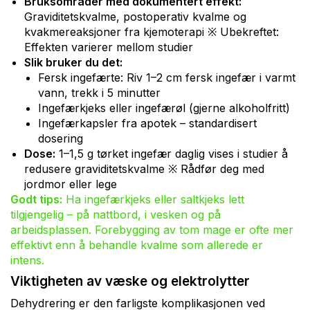
Bruksområder med dokumentert effekt:
Graviditetskvalme, postoperativ kvalme og
kvakmereaksjoner fra kjemoterapi ※ Ubekreftet:
Effekten varierer mellom studier
Slik bruker du det:
Fersk ingefærte: Riv 1–2 cm fersk ingefær i varmt
vann, trekk i 5 minutter
Ingefærkjeks eller ingefærøl (gjerne alkoholfritt)
Ingefærkapsler fra apotek – standardisert
dosering
Dose:
1–1,5 g tørket ingefær daglig vises i studier å
redusere graviditetskvalme ※ Rådfør deg med
jordmor eller lege
Godt tips:
Ha ingefærkjeks eller saltkjeks lett
tilgjengelig – på nattbord, i vesken og på
arbeidsplassen. Forebygging av tom mage er ofte mer
effektivt enn å behandle kvalme som allerede er
intens.
Viktigheten av væske og elektrolytter
Dehydrering er den farligste komplikasjonen ved