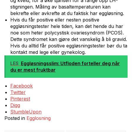
og kveld, for å øke sjansen for å fange opp LH-
stigningen. Måling av basaltemperaturen kan
bekrefte eller avkrefte at du faktisk har eggløsning.
Hvis du får positive eller nesten positive
eggløsningstester hele tiden, kan det hende du har
noe som heter polycystisk ovariesyndrom (PCOS).
Dette syndromet kan gjøre det vanskelig å bli gravid.
Hvis du alltid får positive eggløsningstester bør du ta
kontakt med lege eller gynekolog.
LES
Eggløsningsslim: Utfloden forteller deg når
du er mest fruktbar
Share
Facebook
the
Twitter
post
Pinterest
«Eggløsningstester»
Digg
StumbleUpon
Posted in
Egglosning