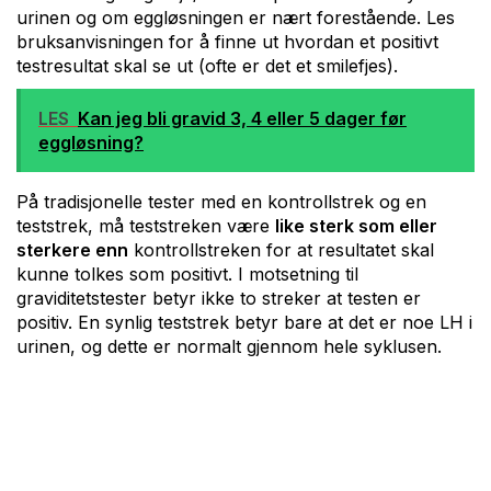
urinen og om eggløsningen er nært forestående. Les
bruksanvisningen for å finne ut hvordan et positivt
testresultat skal se ut (ofte er det et smilefjes).
LES
Kan jeg bli gravid 3, 4 eller 5 dager før
eggløsning?
På tradisjonelle tester med en kontrollstrek og en
teststrek, må teststreken være
like sterk som eller
sterkere enn
kontrollstreken for at resultatet skal
kunne tolkes som positivt. I motsetning til
graviditetstester betyr ikke to streker at testen er
positiv. En synlig teststrek betyr bare at det er noe LH i
urinen, og dette er normalt gjennom hele syklusen.