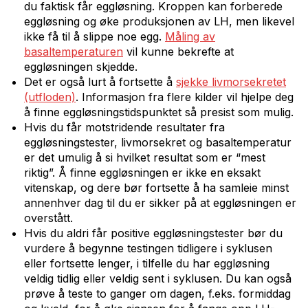
du faktisk får eggløsning. Kroppen kan forberede
eggløsning og øke produksjonen av LH, men likevel
ikke få til å slippe noe egg.
Måling av
basaltemperaturen
vil kunne bekrefte at
eggløsningen skjedde.
Det er også lurt å fortsette å
sjekke livmorsekretet
(utfloden)
. Informasjon fra flere kilder vil hjelpe deg
å finne eggløsningstidspunktet så presist som mulig.
Hvis du får motstridende resultater fra
eggløsningstester, livmorsekret og basaltemperatur
er det umulig å si hvilket resultat som er “mest
riktig”. Å finne eggløsningen er ikke en eksakt
vitenskap, og dere bør fortsette å ha samleie minst
annenhver dag til du er sikker på at eggløsningen er
overstått.
Hvis du aldri får positive eggløsningstester bør du
vurdere å begynne testingen tidligere i syklusen
eller fortsette lenger, i tilfelle du har eggløsning
veldig tidlig eller veldig sent i syklusen. Du kan også
prøve å teste to ganger om dagen, f.eks. formiddag