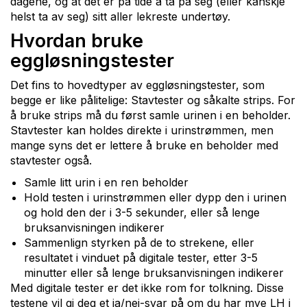
dagene, og at det er på tide å ta på seg (eller kanskje
helst ta av seg) sitt aller lekreste undertøy.
Hvordan bruke
eggløsningstester
Det fins to hovedtyper av eggløsningstester, som
begge er like pålitelige: Stavtester og såkalte strips. For
å bruke strips må du først samle urinen i en beholder.
Stavtester kan holdes direkte i urinstrømmen, men
mange syns det er lettere å bruke en beholder med
stavtester også.
Samle litt urin i en ren beholder
Hold testen i urinstrømmen eller dypp den i urinen
og hold den der i 3-5 sekunder, eller så lenge
bruksanvisningen indikerer
Sammenlign styrken på de to strekene, eller
resultatet i vinduet på digitale tester, etter 3-5
minutter eller så lenge bruksanvisningen indikerer
Med digitale tester er det ikke rom for tolkning. Disse
testene vil gi deg et ja/nei-svar på om du har mye LH i