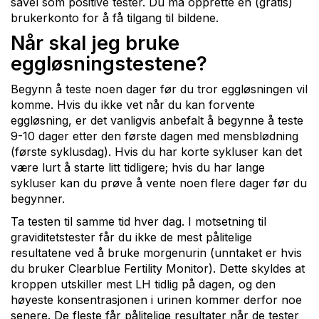
såvel som positive tester. Du må opprette en (gratis)
brukerkonto for å få tilgang til bildene.
Når skal jeg bruke
eggløsningstestene?
Begynn å teste noen dager før du tror eggløsningen vil
komme. Hvis du ikke vet når du kan forvente
eggløsning, er det vanligvis anbefalt å begynne å teste
9-10 dager etter den første dagen med mensblødning
(første syklusdag). Hvis du har korte sykluser kan det
være lurt å starte litt tidligere; hvis du har lange
sykluser kan du prøve å vente noen flere dager før du
begynner.
Ta testen til samme tid hver dag. I motsetning til
graviditetstester får du ikke de mest pålitelige
resultatene ved å bruke morgenurin (unntaket er hvis
du bruker Clearblue Fertility Monitor). Dette skyldes at
kroppen utskiller mest LH tidlig på dagen, og den
høyeste konsentrasjonen i urinen kommer derfor noe
senere. De fleste får pålitelige resultater når de tester