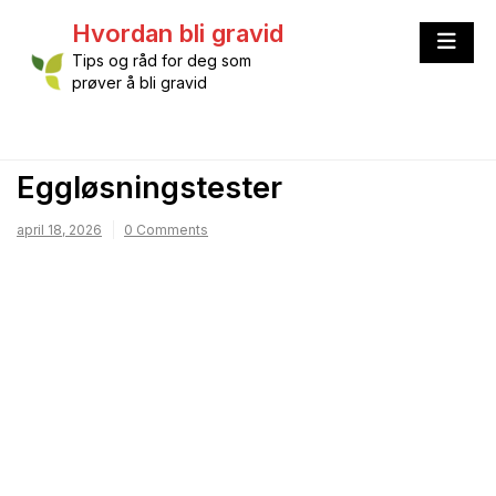
Skip
Hvordan bli gravid
to
content
Tips og råd for deg som
prøver å bli gravid
Eggløsningstester
april 18, 2026
0 Comments