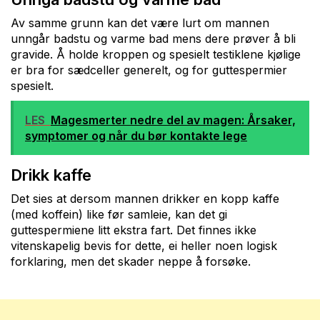
Av samme grunn kan det være lurt om mannen
unngår badstu og varme bad mens dere prøver å bli
gravide. Å holde kroppen og spesielt testiklene kjølige
er bra for sædceller generelt, og for guttespermier
spesielt.
LES
Magesmerter nedre del av magen: Årsaker,
symptomer og når du bør kontakte lege
Drikk kaffe
Det sies at dersom mannen drikker en kopp kaffe
(med koffein) like før samleie, kan det gi
guttespermiene litt ekstra fart. Det finnes ikke
vitenskapelig bevis for dette, ei heller noen logisk
forklaring, men det skader neppe å forsøke.