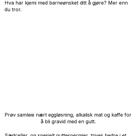
Hva har kjemi med barneønsket ditt å gjøre? Mer enn
du tror.
Prøv samleie nært eggløsning, alkalisk mat og kaffe for
å bli gravid med en gutt.
Sædceller, og spesielt guttespermier, trives bedre i et