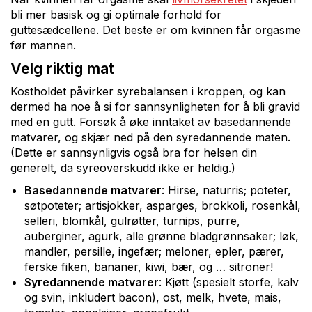
bli mer basisk og gi optimale forhold for
guttesædcellene. Det beste er om kvinnen får orgasme
før mannen.
Velg riktig mat
Kostholdet påvirker syrebalansen i kroppen, og kan
dermed ha noe å si for sannsynligheten for å bli gravid
med en gutt. Forsøk å øke inntaket av basedannende
matvarer, og skjær ned på den syredannende maten.
(Dette er sannsynligvis også bra for helsen din
generelt, da syreoverskudd ikke er heldig.)
Basedannende matvarer
: Hirse, naturris; poteter,
søtpoteter; artisjokker, asparges, brokkoli, rosenkål,
selleri, blomkål, gulrøtter, turnips, purre,
auberginer, agurk, alle grønne bladgrønnsaker; løk,
mandler, persille, ingefær; meloner, epler, pærer,
ferske fiken, bananer, kiwi, bær, og … sitroner!
Syredannende matvarer
: Kjøtt (spesielt storfe, kalv
og svin, inkludert bacon), ost, melk, hvete, mais,