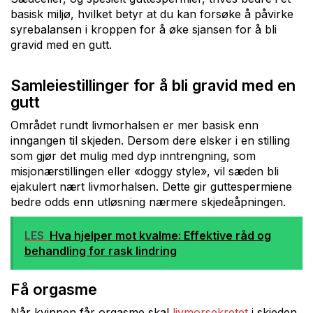
basisk miljø, hvilket betyr at du kan forsøke å påvirke
syrebalansen i kroppen for å øke sjansen for å bli
gravid med en gutt.
Samleiestillinger for å bli gravid med en
gutt
Området rundt livmorhalsen er mer basisk enn
inngangen til skjeden. Dersom dere elsker i en stilling
som gjør det mulig med dyp inntrengning, som
misjonærstillingen eller «doggy style», vil sæden bli
ejakulert nært livmorhalsen. Dette gir guttespermiene
bedre odds enn utløsning nærmere skjedeåpningen.
LES
Hva hjelper mot kvalme: Effektive råd og
behandling for rask lindring
Få orgasme
Når kvinnen får orgasme skal
livmorsekretet
i skjeden