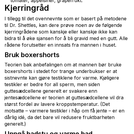
tomater, appelsiner, grapefrukt.
Kjerringråd
I tillegg til det ovennevnte som er basert på metodene
til Dr. Shettles, kan dere prøve noen av de følgende
kjerringrådene som kanskje eller kanskje ikke kan
bidra til å øke sjansen for å bli gravid med en gutt. Alle
rådene forutsetter en innsats fra mannen i huset.
Bruk boxershorts
Teorien bak anbefalingen om at mannen bør bruke
boxershorts i stedet for trange underbukser er at
sistnevnte kan gjøre testiklene for varme. Kjøligere
testikler er bedre for all sperm, men siden
guttesædcellene generelt er svakere enn
jentesædcellene er teorien at guttesædcellene vil dra
størst fordel av lavere kroppstemperatur. (Det
motsatte – varmere testikler i håp om få jente – er en
dårlig idé, da det bare vil redusere fruktbarheten
generelt.)
Unngå badstu og varme bad