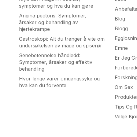
symptomer og hva du kan gjøre
Anbefalt
Angina pectoris: Symptomer,
Blog
årsaker og behandling av
Blogg
hjertekrampe
Egglosni
Gastroskopi: Alt du trenger å vite om
undersøkelsen av mage og spiserør
Emne
Senebetennelse håndledd:
Er Jeg Gr
Symptomer, årsaker og effektiv
Forbered
behandling
Forsknin
Hvor lenge varer omgangssyke og
hva kan du forvente
Om Sex
Produkte
Tips Og 
Velge Kj