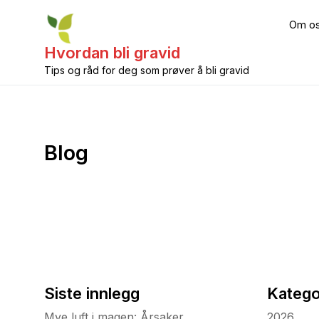
Skip
to
Om o
content
Hvordan bli gravid
Tips og råd for deg som prøver å bli gravid
Blog
Siste innlegg
Katego
Mye luft i magen: Årsaker,
2026